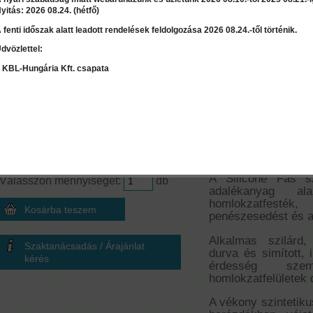
yitás: 2026 08.24. (hétfő)
 fenti időszak alatt leadott rendelések feldolgozása 2026 08.24.-től történik.
dvözlettel:
LEÍRÁS
RÉSZLET
 KBL-Hungária Kft. csapata
Mennyiség számoló
Silicone Fas - 
Terület
≈
0
l
2
m
Szilikonos hom
Ár:
53 220 Ft
A Silicone Fas sz
Válasszon mennyiséget:
db
adalékanyag ala
homlokzatfesté
penészesedést és a
Alkalmas szilárd,
Szaktanácsadás / Árajánlat
durva és simított, 
kérés
érdesség szem
homlokzatfelületek 
A vékony szintetiku