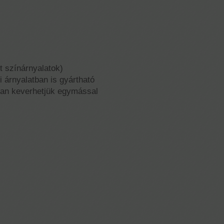
t színárnyalatok)
i árnyalatban is gyártható
yban keverhetjük egymással