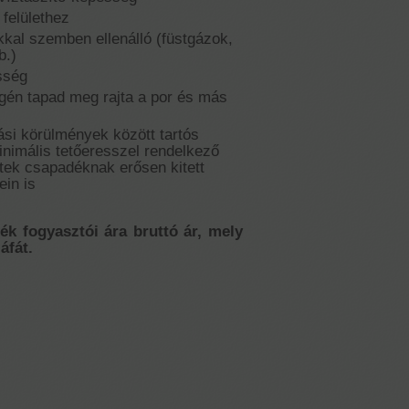
 felülethez
kkal szemben ellenálló (füstgázok,
b.)
sség
gén tapad meg rajta a por és más
ási körülmények között tartós
nimális tetőeresszel rendelkező
ek csapadéknak erősen kitett
ein is
mék fogyasztói ára bruttó ár, mely
áfát.