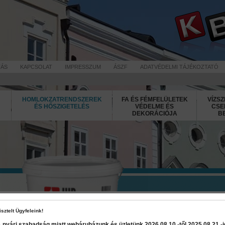
TÁS
KAPCSOLAT
IMPRESSZUM
ÁSZF
ADATVÉDELMI TÁJÉKOZTATÓ
HOMLOKZATRENDSZEREK
FA ÉS FÉMFELÜLETEK
VÍZSZ
ÉS HŐSZIGETELÉS
VÉDELME ÉS
CSE
DEKORÁCIÓJA
B
Silicone Fas
isztelt Ügyfeleink!
 nyári szabadság miatt webáruházunk és üzletünk 2026 08.10.-től 2025 08.21.-ig