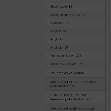
Siliconecolor 15 l
Siliconecolor San EXTRA
Nanocolor 15 l
Acryl fas 15 l
Acrylcolor 5 l
Acrylcolor 15 l
Trendcolor Spray - 15 l
Silicone FAS spray - 15 l
Dekorációs vakolatok
Jub Jubizol EPS 80 homlokzati
polisztirol lemez
EUROTHERM EPS 100
lépésálló polisztirol lemez
Jub Jubizol grafit homlokzati