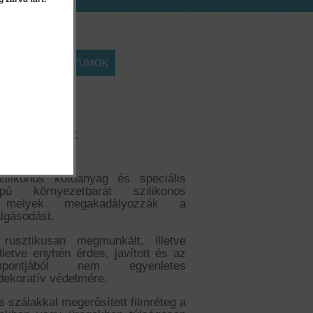
EK
DOKUMENTUMOK
15 liter
lokzatfesték
ilikonos kötőanyag és speciális
pú környezetbarát szilikonos
k, melyek megakadályozzák a
lgásodást.
 rusztikusan megmunkált, illetve
illetve enyhén érdes, javított és az
pontjából nem egyenletes
dekoratív védelmére.
s szálakkal megerősített filmréteg a