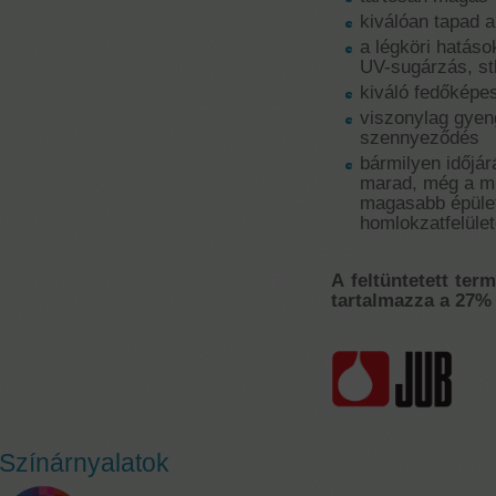
kiválóan tapad a
a légköri hatáso
UV-sugárzás, st
kiváló fedőképe
viszonylag gyen
szennyeződés
bármilyen időjár
marad, még a mi
magasabb épület
homlokzatfelület
A feltüntetett ter
tartalmazza a 27% 
Színárnyalatok