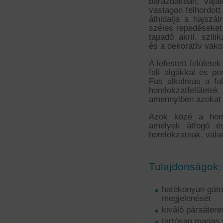
barázdákban, vája
vastagon felhordott
áthidalja a hajsz
széles repedéseket 
tapadó akril, szili
és a dekoratív vakol
A lefestett felülete
fali algákkal és p
Fas alkalmas a fal
homlokzatfelüle
amennyiben azokat e
Azok közé a homl
amelyek átfogó és
homlokzatnak, vala
Tulajdonságok:
hatékonyan gáto
megjelenését
kiváló páraáter
tartósan magas 