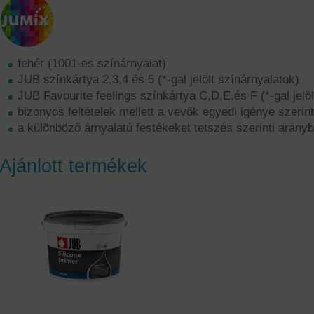
fehér (1001-es színárnyalat)
JUB színkártya 2,3,4 és 5 (*-gal jelölt színárnyalatok)
JUB Favourite feelings színkártya C,D,E,és F (*-gal jelöl
bizonyos feltételek mellett a vevők egyedi igénye szerint
a különböző árnyalatú festékeket tetszés szerinti arán
Ajánlott termékek