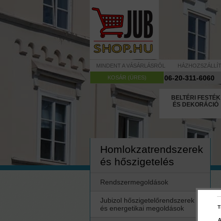
MINDENT A VÁSÁRLÁSRÓL
HÁZHOZSZÁLLÍ
06-20-311-6060
KOSÁR (ÜRES)
BELTÉRI FESTÉK
ÉS DEKORÁCIÓ
Homlokzatrendszerek
és hőszigetelés
Rendszermegoldások
Jubizol hőszigetelőrendszerek
és energetikai megoldások
T
A