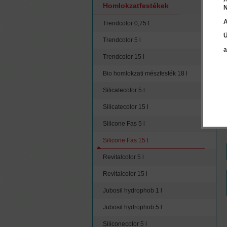
Homlokzatfestékek
N
A
Trendcolor 0,75 l
Ü
Trendcolor 5 l
a
Trendcolor 15 l
Bio homlokzati mészfesték 18 l
Silicatecolor 5 l
Silicatecolor 15 l
Silicone Fas 5 l
Silicone Fas 15 l
Revitalcolor 5 l
Revitalcolor 15 l
Jubosil hydrophob 1 l
Jubosil hydrophob 5 l
Siliconecolor 5 l