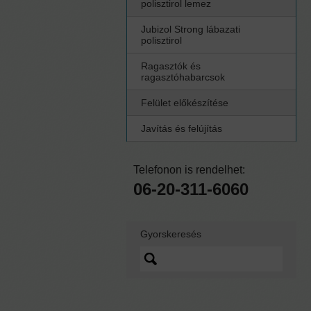
polisztirol lemez
Jubizol Strong lábazati
polisztirol
Ragasztók és
ragasztóhabarcsok
Felület előkészítése
Javítás és felújítás
Telefonon is rendelhet:
06-20-311-6060
Gyorskeresés
Lorem ipsum dolor sit
amet, quo vidit ipsum
scaevola ei, sed nibh
graecis ex.