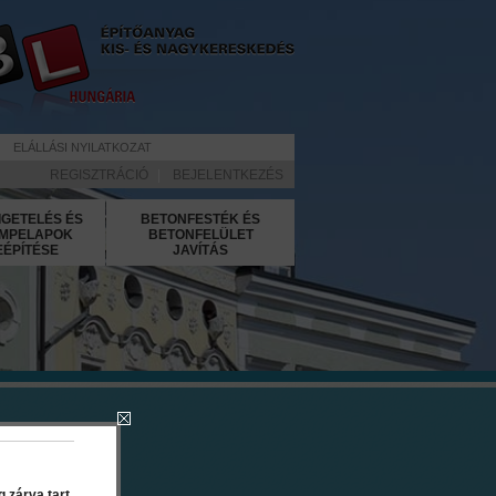
ELÁLLÁSI NYILATKOZAT
REGISZTRÁCIÓ
|
BEJELENTKEZÉS
IGETELÉS ÉS
BETONFESTÉK ÉS
MPELAPOK
BETONFELÜLET
EÉPÍTÉSE
JAVÍTÁS
 15 l
 zárva tart.