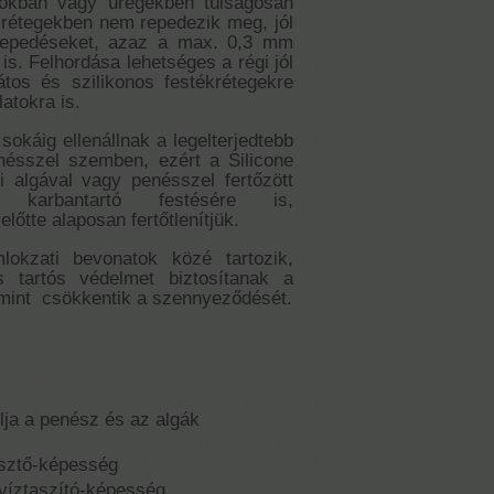
tokban vagy üregekben túlságosan
 rétegekben nem repedezik meg, jól
álrepedéseket, azaz a max. 0,3 mm
is. Felhordása lehetséges a régi jól
kátos és szilikonos festékrétegekre
atokra is.
k sokáig ellenállnak a legelterjedtebb
enésszel szemben, ezért a Silicone
i algával vagy penésszel fertőzött
tek karbantartó festésére is,
lőtte alaposan fertőtlenítjük.
okzati bevonatok közé tartozik,
 tartós védelmet biztosítanak a
mint csökkentik a szennyeződését.
lja a penész és az algák
esztő-képesség
víztaszító-képesség