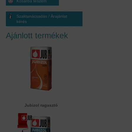
Szaktanácsadás / Árajánlat
kérés
Ajánlott termékek
Jubizol ragasztó