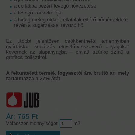
a cellákba bezárt levegő hővezetése
a levegő konvekciója
a hideg-meleg oldali cellafalak eltérő hőmérséklete
révén a sugárzással távozó hő
Ez utóbbi jelentősen csökkenthető, amennyiben
gyártáskor sugárzás elnyelő-visszaverő anyagokat
kevernek az alapanyagba – emiatt szürke színű a
grafitos polisztirol.
A feltüntetett termék fogyasztói ára bruttó ár, mely
tartalmazza a 27% áfát.
Ár:
765 Ft
Válasszon mennyiséget:
m2