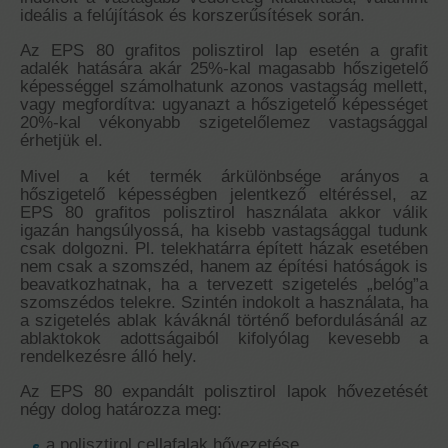
ideális a felújítások és korszerűsítések során.
Az EPS 80 grafitos polisztirol lap esetén a grafit
adalék hatására akár 25%-kal magasabb hőszigetelő
képességgel számolhatunk azonos vastagság mellett,
vagy megfordítva: ugyanazt a hőszigetelő képességet
20%-kal vékonyabb szigetelőlemez vastagsággal
érhetjük el.
Mivel a két termék árkülönbsége arányos a
hőszigetelő képességben jelentkező eltéréssel, az
EPS 80 grafitos polisztirol használata akkor válik
igazán hangsúlyossá, ha kisebb vastagsággal tudunk
csak dolgozni. Pl. telekhatárra épített házak esetében
nem csak a szomszéd, hanem az építési hatóságok is
beavatkozhatnak, ha a tervezett szigetelés „belóg”a
szomszédos telekre. Szintén indokolt a használata, ha
a szigetelés ablak káváknál történő befordulásánál az
ablaktokok adottságaiból kifolyólag kevesebb a
rendelkezésre álló hely.
Az EPS 80 expandált polisztirol lapok hővezetését
négy dolog határozza meg:
a polisztirol cellafalak hővezetése