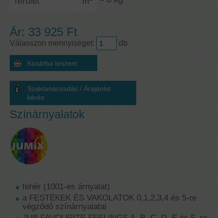
m
Ár:
33 925 Ft
Válasszon mennyiséget:
db
Szaktanácsadás / Árajánlat
kérés
Színárnyalatok
fehér (1001-es árnyalat)
a FESTÉKEK ÉS VAKOLATOK 0,1,2,3,4 és 5-re
végződő színárnyalatai
JUB FAVOURITE FEELINGS A, B, C, D, E és F–re