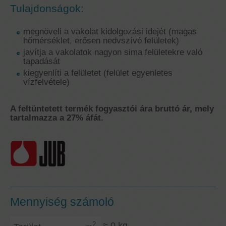
Tulajdonságok:
megnöveli a vakolat kidolgozási idejét (magas
hőmérséklet, erősen nedvszívó felületek)
javítja a vakolatok nagyon sima felületekre való
tapadását
kiegyenlíti a felületet (felület egyenletes
vízfelvétele)
A feltüntetett termék fogyasztói ára bruttó ár, mely
tartalmazza a 27% áfát.
Mennyiség számoló
Terület
≈
0
kg
2