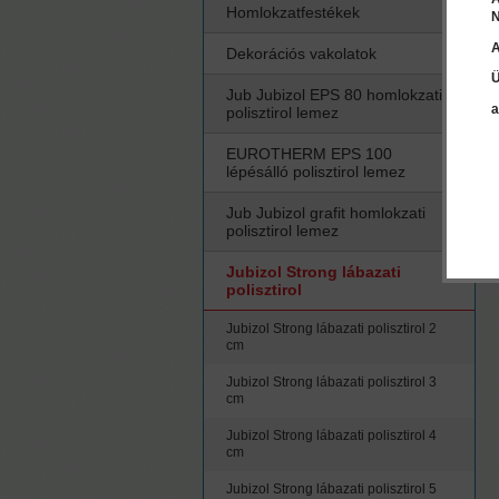
Homlokzatfestékek
N
A
Dekorációs vakolatok
Ü
Jub Jubizol EPS 80 homlokzati
a
polisztirol lemez
EUROTHERM EPS 100
lépésálló polisztirol lemez
Jub Jubizol grafit homlokzati
polisztirol lemez
Jubizol Strong lábazati
polisztirol
Jubizol Strong lábazati polisztirol 2
cm
Jubizol Strong lábazati polisztirol 3
cm
Jubizol Strong lábazati polisztirol 4
cm
Jubizol Strong lábazati polisztirol 5