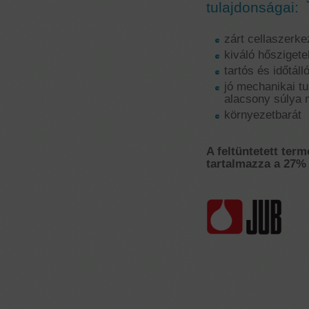
tulajdonságai:
zárt cellaszerke
kiváló hőszigete
tartós és időtáll
jó mechanikai t
alacsony súlya m
környezetbarát
A feltüntetett term
tartalmazza a 27% 