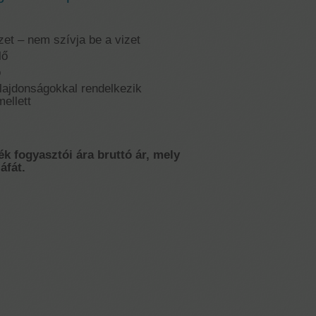
zet – nem szívja be a vizet
lő
ó
ulajdonságokkal rendelkezik
ellett
ék fogyasztói ára bruttó ár, mely
áfát.