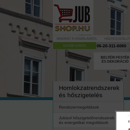
MINDENT A VÁSÁRLÁSRÓL
HÁZHOZSZÁLLÍ
06-20-311-6060
KOSÁR (ÜRES)
BELTÉRI FESTÉK
ÉS DEKORÁCIÓ
Homlokzatrendszerek
és hőszigetelés
Rendszermegoldások
Jubizol hőszigetelőrendszerek
és energetikai megoldások
T
A