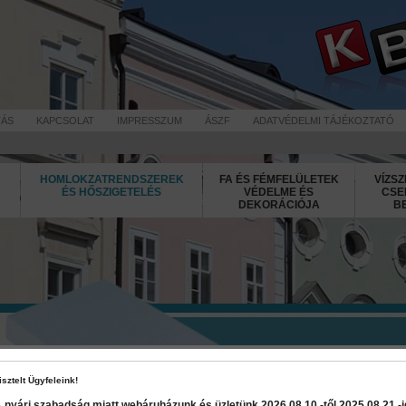
TÁS
KAPCSOLAT
IMPRESSZUM
ÁSZF
ADATVÉDELMI TÁJÉKOZTATÓ
HOMLOKZATRENDSZEREK
FA ÉS FÉMFELÜLETEK
VÍZSZ
ÉS HŐSZIGETELÉS
VÉDELME ÉS
CSE
DEKORÁCIÓJA
B
Jubizol Stron
cm
isztelt Ügyfeleink!
 nyári szabadság miatt webáruházunk és üzletünk 2026 08.10.-től 2025 08.21.-ig