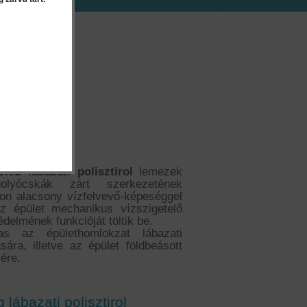
EK
tirol - 6 cm
NG lábazati polisztirol
lemezek
lyócskák zárt szerkezetének
on alacsony vízfelvevő-képeséggel
z épület mechanikus vízszigetelő
elmének funkcióját töltik be.
as az épülethomlokzat lábazati
ára, illetve az épület földbeásott
ére.
 lábazati polisztirol