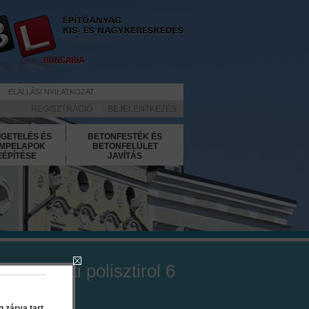
ELÁLLÁSI NYILATKOZAT
REGISZTRÁCIÓ
|
BEJELENTKEZÉS
IGETELÉS ÉS
BETONFESTÉK ÉS
MPELAPOK
BETONFELÜLET
EÉPÍTÉSE
JAVÍTÁS
g lábazati polisztirol 6
 zárva tart.