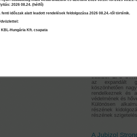
yitás: 2026 08.24. (hétfő)
 fenti időszak alatt leadott rendelések feldolgozása 2026 08.24.-től történik.
Ár:
3 220 Ft
dvözlettel:
LEÍRÁS
RÉSZLET
Válasszon mennyiséget:
m2
 KBL-Hungária Kft. csapata
Jubizol Strong
lábazati polisz
Szaktanácsadás / Árajánlat
kérés
Jubizol EPS STRO
az expandált go
köszönhetően nagy
rendelkeznek és a
védelmének és hővéd
Különösen alkalm
részének kidolgozás
részének szigetelés
A Jubizol Strong