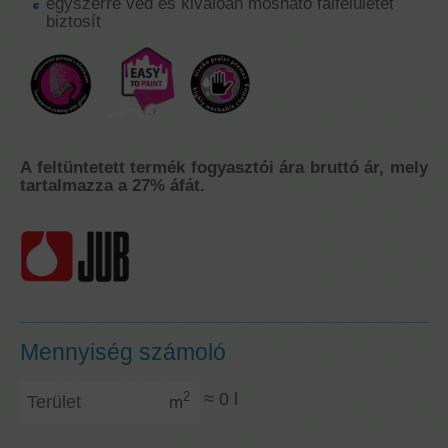
egyszerre véd és kiválóan mosható falfelületet
biztosít
A feltüntetett termék fogyasztói ára bruttó ár, mely
tartalmazza a 27% áfát.
Mennyiség számoló
Terület
≈
0
l
2
m