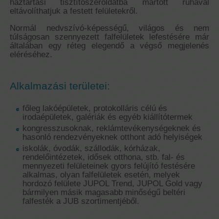
háztartási tisztítószeroldatba mártott ruhával
eltávolíthatjuk a festett felületekről.
Normál nedvszívó-képességű, világos és nem
túlságosan szennyezett falfelületek lefestésére már
általában egy réteg elegendő a végső megjelenés
eléréséhez.
Alkalmazási területei:
főleg lakóépületek, protokolláris célú és
irodaépületek, galériák és egyéb kiállítótermek
kongresszusoknak, reklámtevékenységeknek és
hasonló rendezvényeknek otthont adó helyiségek
iskolák, óvodák, szállodák, kórházak,
rendelőintézetek, idősek otthona, stb. fal- és
mennyezeti felületeinek gyors felújító festésére
alkalmas, olyan falfelületek esetén, melyek
hordozó felülete JUPOL Trend, JUPOL Gold vagy
bármilyen másik magasabb minőségű beltéri
falfesték a JUB szortimentjéből.