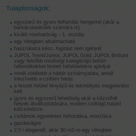
Tulajdonságok:
egyszerű és gyors felhordás hengerrel (akár a
barkácskedvűek számára is)
kiváló moshatóság – 1. osztály
egy rétegben alkalmazható
használatra kész, higítást nem igényel
JUPOL Trend/Junior, JUPOL Gold, JUPOL Brilliant
vagy felsőbb minőségi kategóriájú beltéri
falfestékekkel festett falfelületekre ajánljuk
minél sötétebb a háttér színárnyalata, annál
intezívebb a csillám hatás
a festett felület fényűző és tekintélyes megjelenést
kelt
gyors és egyszerű lehetőség akár a túlzsúfolt
helyek átváltoztatására, modern csillogó hatást
kölcsönözve
csillámok egyenletes felhordása, eloszlása
gazdaságos
2,5 l elegendő, akár 30 m2-re egy rétegben