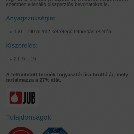
szemben ellenálló diszperziós bevonatokra is.
Anyagszükséglet:
150 - 190 ml/m2 kétrétegű felhordás esetén
Kiszerelés:
2 l, 5 l, 15 l
A feltüntetett termék fogyasztói ára bruttó ár, mely
tartalmazza a 27% áfát.
Tulajdonságok