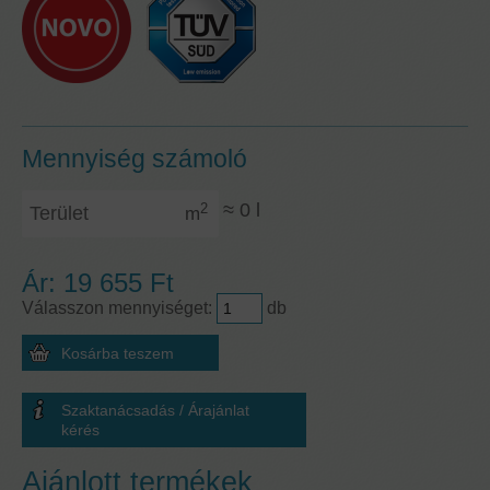
Mennyiség számoló
Terület
≈
0
l
2
m
Ár:
19 655 Ft
Válasszon mennyiséget:
db
Szaktanácsadás / Árajánlat
kérés
Ajánlott termékek