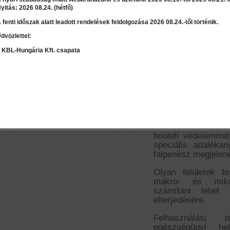
yitás: 2026 08.24. (hétfő)
 fenti időszak alatt leadott rendelések feldolgozása 2026 08.24.-től történik.
Ár:
22 920 Ft
dvözlettel:
LEÍRÁS
RÉSZLET
Válasszon mennyiséget:
db
 KBL-Hungária Kft. csapata
Jupol Amikol
gombaölő beltér
Szaktanácsadás / Árajánlat
kérés
A Jupol Amikol ki
felületi védelemmel
speciális adaléka
falpenész megjelené
Olyan felületek f
makro- és mikro
számítani lehet
elterjedésére.
Felhasználási t
egészségügyi hel