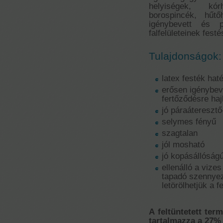
helyiségek, kór
borospincék, hűt
igénybevett és p
falfelületeinek festé
Tulajdonságok:
latex festék hat
erősen igénybev
fertőződésre haj
jó páraátereszt
selymes fényű
szagtalan
jól mosható
jó kopásállóság
ellenálló a vize
tapadó szennye
letörölhetjük a fe
A feltüntetett ter
tartalmazza a 27% 