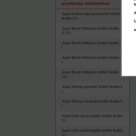
problémás felületekhez
N
A
Jupol Amikol latex gombaölő beltéri
festék 15 l
Ü
Jupol Block folttakaró beltéri festék
a
0,75 l
Jupol Block folttakaró beltéri festék 2
l
Jupol Block folttakaró beltéri festék 5
l
Jupol Block folttakaró beltéri festék
15 l
Jupol Strong mosható beltéri festék 2
l
Jupol Strong mosható beltéri festék 5
l
Jupol Citro penészgátló beltéri festék
2 l
Jupol Citro penészgátló beltéri festék
5 l