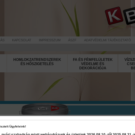
TÁS
KAPCSOLAT
IMPRESSZUM
ÁSZF
ADATVÉDELMI TÁJÉKOZTATÓ
HOMLOKZATRENDSZEREK
FA ÉS FÉMFELÜLETEK
VÍZSZ
ÉS HŐSZIGETELÉS
VÉDELME ÉS
CSE
DEKORÁCIÓJA
B
Jupol Amiko
beltéri festé
isztelt Ügyfeleink!
 nyári szabadság miatt webáruházunk és üzletünk 2026 08.10.-től 2025 08.21.-ig