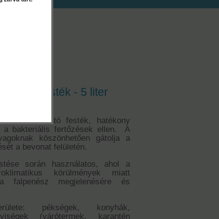
EK
i latex festék - 5 liter
válóan mosható festék, hatékony
 a bakteriális fertőzések ellen. A
nyagoknak köszönhetően gátolja a
sét a bevonat felületén.
estése során használatos, ahol a
klimatikus körülmények miatt
 a falpenész megjelenésére és
erülete: pékségek, konyhák,
yiségek (várótermek, karantén