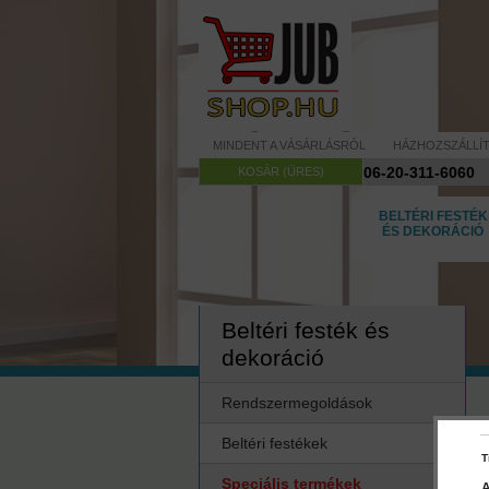
MINDENT A VÁSÁRLÁSRÓL
HÁZHOZSZÁLLÍ
06-20-311-6060
KOSÁR (ÜRES)
BELTÉRI FESTÉK
ÉS DEKORÁCIÓ
Beltéri festék és
dekoráció
Rendszermegoldások
Beltéri festékek
T
Speciális termékek
A