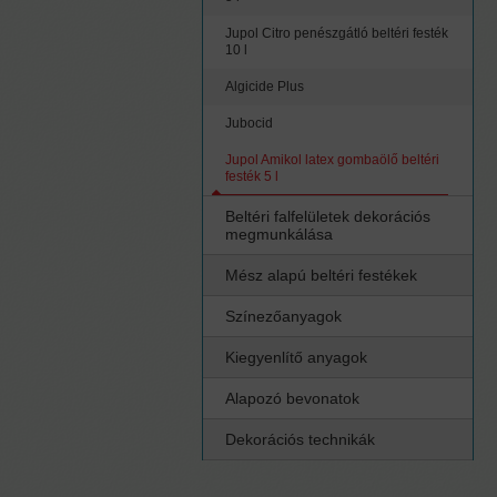
Jupol Citro penészgátló beltéri festék
10 l
Algicide Plus
Jubocid
Jupol Amikol latex gombaölő beltéri
festék 5 l
Beltéri falfelületek dekorációs
megmunkálása
Mész alapú beltéri festékek
Színezőanyagok
Kiegyenlítő anyagok
Alapozó bevonatok
Dekorációs technikák