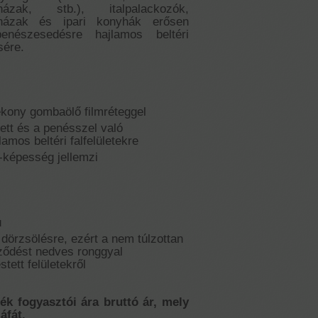
házak, stb.), italpalackozók,
őházak és ipari konyhák erősen
enészesedésre hajlamos beltéri
sére.
ékony gombaölő filmréteggel
ett és a penésszel való
lamos beltéri falfelületekre
ő-képesség jellemzi
ú
s dörzsölésre, ezért a nem túlzottan
ződést nedves ronggyal
stett felületekről
mék fogyasztói ára bruttó ár, mely
áfát.