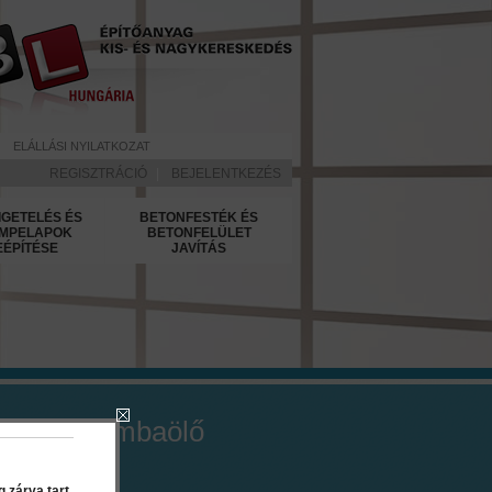
ELÁLLÁSI NYILATKOZAT
REGISZTRÁCIÓ
|
BEJELENTKEZÉS
IGETELÉS ÉS
BETONFESTÉK ÉS
MPELAPOK
BETONFELÜLET
EÉPÍTÉSE
JAVÍTÁS
l latex gombaölő
k 5 l
 zárva tart.