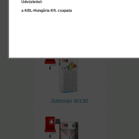
Üdvözlettel:
a KBL-Hungária Kft. csapata
Jubosan W120
Jubosan W130