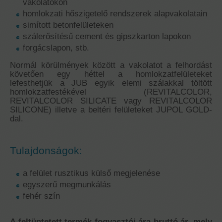
vakolatokon
homlokzati hőszigetelő rendszerek alapvakolatain
simított betonfelületeken
szálerősítésű cement és gipszkarton lapokon
forgácslapon, stb.
Normál körülmények között a vakolatot a felhordást
követően egy héttel a homlokzatfelületeket
lefesthetjük a JUB egyik elemi szálakkal töltött
homlokzatfestékével (REVITALCOLOR,
REVITALCOLOR SILICATE vagy REVITALCOLOR
SILICONE) illetve a beltéri felületeket JUPOL GOLD-
dal.
Tulajdonságok:
a felület rusztikus külső megjelenése
egyszerű megmunkálás
fehér szín
A feltüntetett termék fogyasztói ára bruttó ár, mely