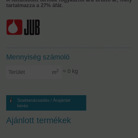
tartalmazza a 27% áfát.
Mennyiség számoló
Terület
≈
0
kg
2
m
Szaktanácsadás / Árajánlat
kérés
Ajánlott termékek