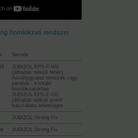
ng homlokzati rendszer
l
Termék
lő
JUBIZOL EPS-F-W0
(áthajtás nélküli fehér)
Ásványgyapot lemezek vagy
panelek - kontakt
homlokzatokhoz
JUBIZOL EPS-F-G0
(áthajtás nélküli grafit!
használata lehetséges
JUBIZOL Strong Fix
at
JUBIZOL Strong Fix