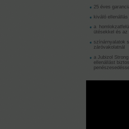
25 éves garanci
kiváló ellenállá
a homlokzatfelü
ütésekkel és az
színárnyalatok s
záróvakolatnál
a Jubizol Strong
ellenállást bizt
penészesedéss