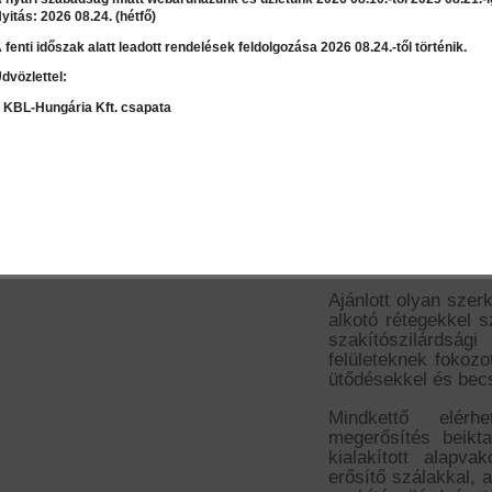
yitás: 2026 08.24. (hétfő)
 fenti időszak alatt leadott rendelések feldolgozása 2026 08.24.-től történik.
dvözlettel:
LEÍRÁS
RÉSZLET
 KBL-Hungária Kft. csapata
Szaktanácsadás / Árajánlat
kérés
Jubizol Strong
hőszigetelőre
Egyedi homlokz
amely véd a jé
Ajánlott olyan szer
alkotó rétegekkel 
szakítószilárdság
felületeknek fokozot
ütődésekkel és be
Mindkettő elérh
megerősítés beikta
kialakított alapva
erősítő szálakkal, a