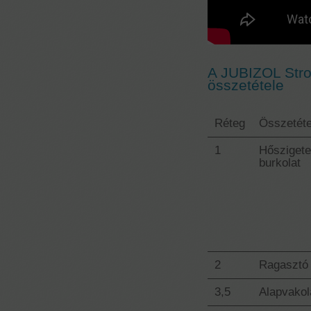
A JUBIZOL Stro
összetétele
Réteg
Összetéte
1
Hőszigete
burkolat
2
Ragasztó
3,5
Alapvakol