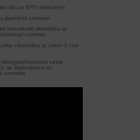
ális idő (az EPS rendszerre)
s a jégesővel szemben
let kiemelkedő ellenállása az
 áttöréssel szemben
zéles választéka az Unixil G cool
 hőszigetelőrendszer tartós
osít az algásodással és
el szemben