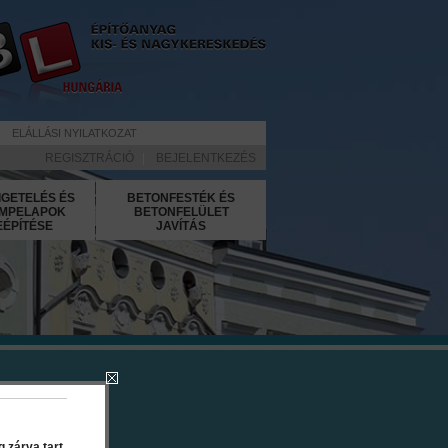
ELÁLLÁSI NYILATKOZAT
REGISZTRÁCIÓ
|
BEJELENTKEZÉS
IGETELÉS ÉS
BETONFESTÉK ÉS
MPELAPOK
BETONFELÜLET
EÉPÍTÉSE
JAVÍTÁS
ong 10 cm
 zárva tart.