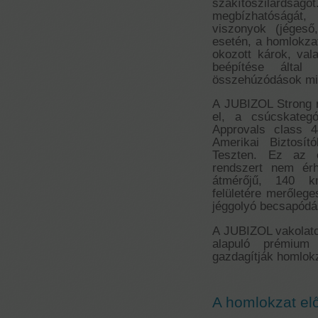
szakítószilárdságo
megbízhatóságát, 
viszonyok (jégeső
esetén, a homlokzato
okozott károk, val
beépítése által
összehúzódások mia
A JUBIZOL Strong r
el, a csúcskateg
Approvals class 4
Amerikai Biztosí
Teszten. Ez az o
rendszert nem ér
átmérőjű, 140 k
felületére merőlege
jéggolyó becsapódá
A JUBIZOL vakolatc
alapuló prémium 
gazdagítják homlok
A homlokzat el