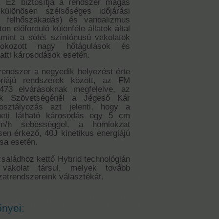
t. Ez biztosítja a rendszer magas
különösen szélsőséges időjárási
, felhőszakadás) és vandalizmus
n előforduló különféle állatok által
amint a sötét színtónusú vakolatok
 okozott nagy hőtágulások és
tti károsodások esetén.
endszer a negyedik helyezést érte
óriájú rendszerek között, az FM
473 elvárásoknak megfelelve, az
tók Szövetségénél a Jégeső Kár
sztályozás azt jelenti, hogy a
heti látható károsodás egy 5 cm
m/h sebességgel, a homlokzat
sen érkező, 40J kinetikus energiájú
sa esetén.
saládhoz kettő Hybrid technológián
vakolat társul, melyek tovább
zatrendszereink választékát.
őnyei: