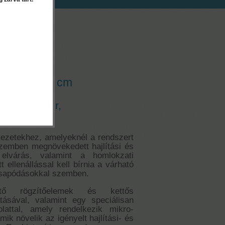
EK
ndszer - 10 cm
ati rendszer,
gesőtől
kezetekhez, amelyeknél a rendszert
szemben megnövekedett hajlítási és
i elvárás, valamint a homlokzati
t ellenállással kell bírnia a várható
csapódásokkal szemben.
ető rögzítőelemek és kettős
tásával, valamint egy speciálisan
kolattal, amely rendelkezik mikro-
mik növelik az igényelt hajlítási- és