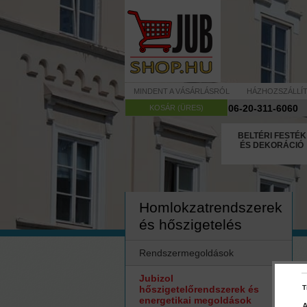
MINDENT A VÁSÁRLÁSRÓL
HÁZHOZSZÁLLÍ
06-20-311-6060
KOSÁR (ÜRES)
BELTÉRI FESTÉK
ÉS DEKORÁCIÓ
Homlokzatrendszerek
és hőszigetelés
Rendszermegoldások
Jubizol
hőszigetelőrendszerek és
T
energetikai megoldások
A