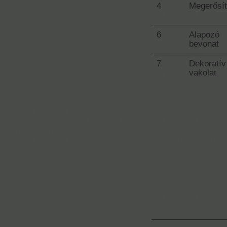
4
Megerősí
6
Alapozó
bevonat
7
Dekoratív
vakolat