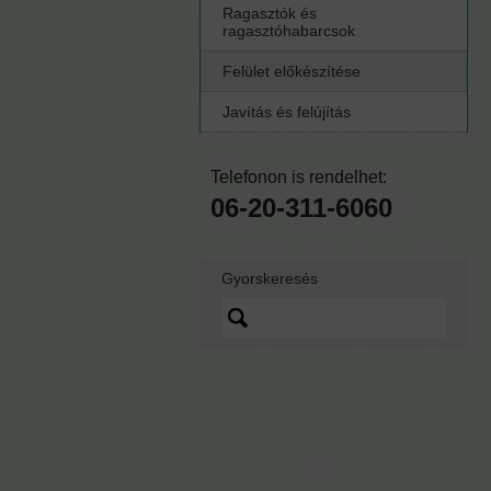
Ragasztók és
ragasztóhabarcsok
Felület előkészítése
Javítás és felújítás
Telefonon is rendelhet:
06-20-311-6060
Gyorskeresés
Lorem ipsum dolor sit
amet, quo vidit ipsum
scaevola ei, sed nibh
graecis ex.