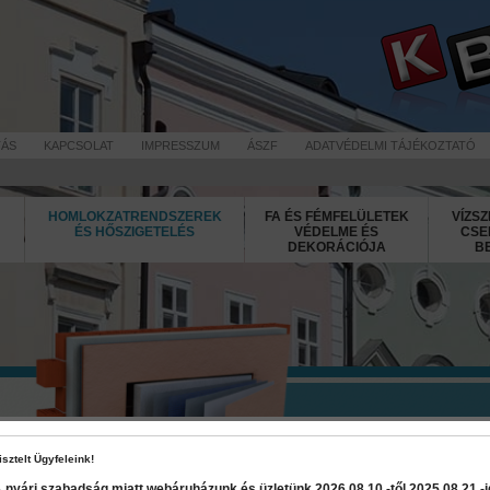
TÁS
KAPCSOLAT
IMPRESSZUM
ÁSZF
ADATVÉDELMI TÁJÉKOZTATÓ
HOMLOKZATRENDSZEREK
FA ÉS FÉMFELÜLETEK
VÍZSZ
ÉS HŐSZIGETELÉS
VÉDELME ÉS
CSE
DEKORÁCIÓJA
B
Jubizol Str
isztelt Ügyfeleink!
 nyári szabadság miatt webáruházunk és üzletünk 2026 08.10.-től 2025 08.21.-ig