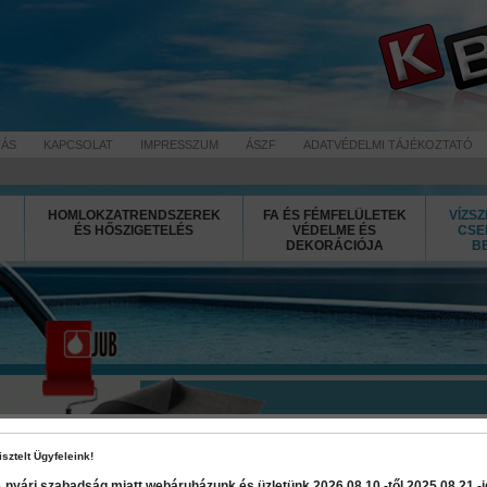
TÁS
KAPCSOLAT
IMPRESSZUM
ÁSZF
ADATVÉDELMI TÁJÉKOZTATÓ
HOMLOKZATRENDSZEREK
FA ÉS FÉMFELÜLETEK
VÍZSZ
ÉS HŐSZIGETELÉS
VÉDELME ÉS
CSE
DEKORÁCIÓJA
B
Hidrozol m
isztelt Ügyfeleink!
 nyári szabadság miatt webáruházunk és üzletünk 2026 08.10.-től 2025 08.21.-ig