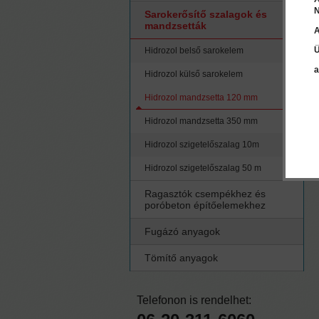
N
Sarokerősítő szalagok és
mandzsetták
A
Ü
Hidrozol belső sarokelem
a
Hidrozol külső sarokelem
Hidrozol mandzsetta 120 mm
Hidrozol mandzsetta 350 mm
Hidrozol szigetelőszalag 10m
Hidrozol szigetelőszalag 50 m
Ragasztók csempékhez és
poróbeton építőelemekhez
Fugázó anyagok
Tömítő anyagok
Telefonon is rendelhet: