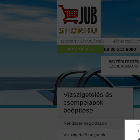
MINDENT A VÁSÁRLÁSRÓL
HÁZHOZSZÁLLÍ
06-20-311-6060
KOSÁR (ÜRES)
BELTÉRI FESTÉK
ÉS DEKORÁCIÓ
Vízszigetelés és
csempelapok
beépítése
Rendszermegoldások
T
Vízszigetelő anyagok
A