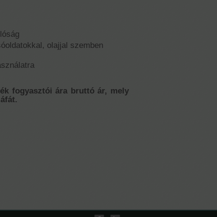
llóság
 sóoldatokkal, olajjal szemben
asználatra
mék fogyasztói ára bruttó ár, mely
áfát.