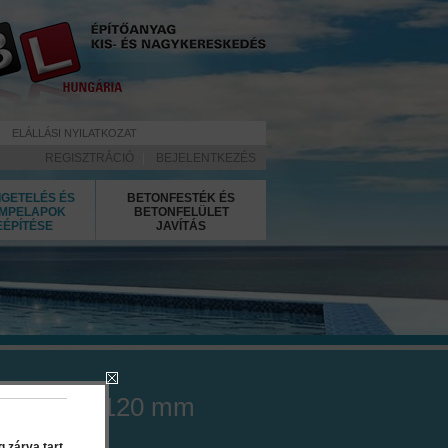
ELÁLLÁSI NYILATKOZAT
REGISZTRÁCIÓ
|
BEJELENTKEZÉS
IGETELÉS ÉS
BETONFESTÉK ÉS
MPELAPOK
BETONFELÜLET
EÉPÍTÉSE
JAVÍTÁS
andzsetta 120 mm
 zárva tart.