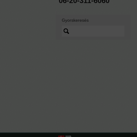
06-20-311-6060
Gyorskeresés
Lorem ipsum dolor sit
amet, quo vidit ipsum
scaevola ei, sed nibh
graecis ex.