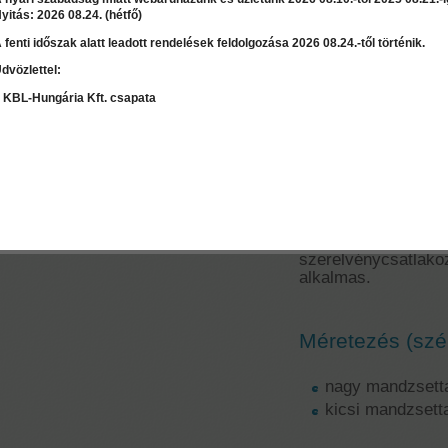
yitás: 2026 08.24. (hétfő)
 fenti időszak alatt leadott rendelések feldolgozása 2026 08.24.-től történik.
Ár:
3 325 Ft
dvözlettel:
LEÍRÁS
RÉSZLET
Válasszon mennyiséget:
db
 KBL-Hungária Kft. csapata
Hidrozol mand
Szaktanácsadás / Árajánlat
A HIDROZOL MAN
kérés
rugalmas vízszigete
Hidrozol r
szerelvénycsatla
alkalmas.
Méretezés (szé
nagy mandzsett
kicsi mandzsett