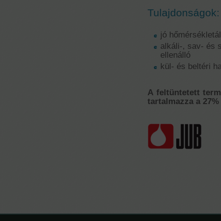
Tulajdonságok:
jó hőmérsékletá
alkáli-, sav- és
ellenálló
kül- és beltéri h
A feltüntetett ter
tartalmazza a 27% 