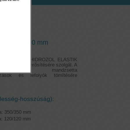
EK
zsetta - 120 mm
DZSETTA a HIDROZOL ELASTIK
lő anyag megerősítésére szolgál. A
ugalmas mandzsetta
kozások és lefolyók tömítésére
lesség-hosszúság):
a: 350/350 mm
a: 120/120 mm