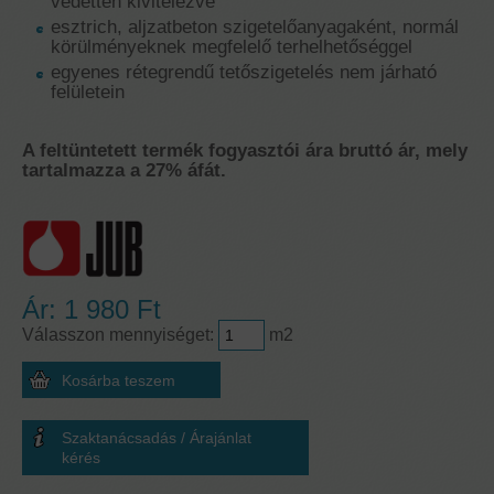
védetten kivitelezve
esztrich, aljzatbeton szigetelőanyagaként, normál
körülményeknek megfelelő terhelhetőséggel
egyenes rétegrendű tetőszigetelés nem járható
felületein
A feltüntetett termék fogyasztói ára bruttó ár, mely
tartalmazza a 27% áfát.
Ár:
1 980 Ft
Válasszon mennyiséget:
m2
Szaktanácsadás / Árajánlat
kérés