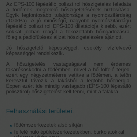
Az EPS-100 lépésálló polisztirol hőszigetelés feladata
a födémek megfelelő hőszigetelésének biztosítása.
Egyik legfontosabb tulajdonsága a nyomószilárdság
(100kPa). A jó minőségű, nagyobb nyomószilárdágú
lépésálló polisztirol EPS-100 dilatációja kisebb, ezért
sokkal jobban reagál a fokozottabb hőingadozásra,
főleg a padlófűtéses aljzat hőszigetelésére ajánlott.
Jó hőszigetelő képességgel, csekély vízfelvevő
képességgel rendelkezik.
A hőszigetelés vastagságával nem érdemes
takarékoskodni a födémben, mivel a hő fölfelé terjed,
ezért egy négyzetméterre vetítve a födémen, a tetőn
keresztül távozik a lakásból a legtöbb hőenergia.
Éppen ezért ide mindig vastagabb (EPS-100 lépésálló
polisztirol) hőszigetelést kell tenni, mint a falakra.
Felhasználási területei:
födémszerkezetek alsó síkján
felfelé hűlő épületszerkezetekben, burkolatokkal