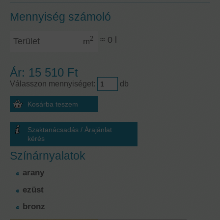
Mennyiség számoló
Terület
≈
0
l
2
m
Ár:
15 510 Ft
Válasszon mennyiséget:
db
Szaktanácsadás / Árajánlat
kérés
Színárnyalatok
arany
ezüst
bronz