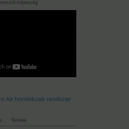
teresztő-képesség
o Air homlokzati rendszer
l
Termék