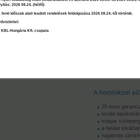
yitás: 2026 08.24. (hétfő)
 fenti időszak alatt leadott rendelések feldolgozása 2026 08.24.-től történik.
dvözlettel:
LEÍRÁS
RÉSZLET
 KBL-Hungária Kft. csapata
Szaktanácsadás / Árajánlat
kérés
Jubizol Micro 
hőszigetelőre
Kiváló páraáter
homlokzati hős
A homlokzat el
25 éves garanci
kiváló lakókörü
magas vízleper
a felület kiváló
rugalmas záróré