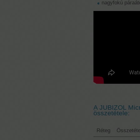
nagyfokú páraá
A JUBIZOL Micr
összetétele:
Réteg
Összetéte