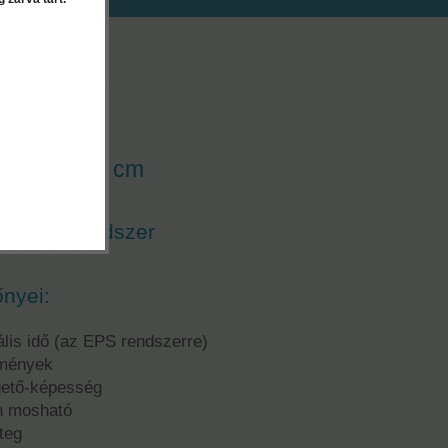
EK
Air
ndszer - 10 cm
esztő
zigetelőrendszer
őnyei:
ális idő (az EPS rendszerre)
lmények
gető-képesség
an mosható
teg