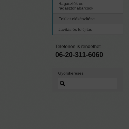
Ragasztók és
ragasztóhabarcsok
Felület előkészítése
Javítás és felújítás
Telefonon is rendelhet:
06-20-311-6060
Gyorskeresés
Lorem ipsum dolor sit
amet, quo vidit ipsum
scaevola ei, sed nibh
graecis ex.