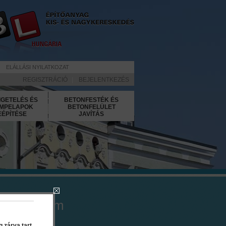
ELÁLLÁSI NYILATKOZAT
REGISZTRÁCIÓ
|
BEJELENTKEZÉS
IGETELÉS ÉS
BETONFESTÉK ÉS
MPELAPOK
BETONFELÜLET
EÉPÍTÉSE
JAVÍTÁS
o Air 10 cm
 zárva tart.