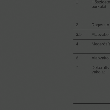
1
Hőszigete
burkolat
2
Ragasztó
3,5
Alapvakol
4
Megerősí
6
Alapvakol
7
Dekoratív
vakolat