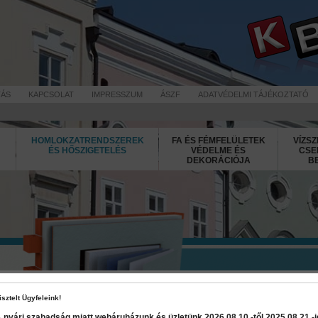
TÁS
KAPCSOLAT
IMPRESSZUM
ÁSZF
ADATVÉDELMI TÁJÉKOZTATÓ
HOMLOKZATRENDSZEREK
FA ÉS FÉMFELÜLETEK
VÍZSZ
ÉS HŐSZIGETELÉS
VÉDELME ÉS
CSE
DEKORÁCIÓJA
B
Jubizol Micr
isztelt Ügyfeleink!
 nyári szabadság miatt webáruházunk és üzletünk 2026 08.10.-től 2025 08.21.-ig