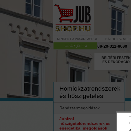
MINDENT A VÁSÁRLÁSRÓL
HÁZHOZSZÁLLÍ
06-20-311-6060
KOSÁR (ÜRES)
BELTÉRI FESTÉK
ÉS DEKORÁCIÓ
Homlokzatrendszerek
és hőszigetelés
Rendszermegoldások
Jubizol
hőszigetelőrendszerek és
T
energetikai megoldások
A