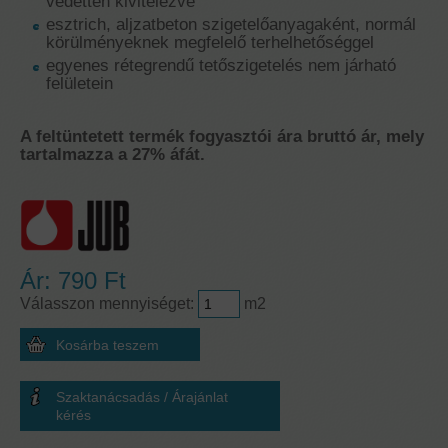
védetten kivitelezve
esztrich, aljzatbeton szigetelőanyagaként, normál
körülményeknek megfelelő terhelhetőséggel
egyenes rétegrendű tetőszigetelés nem járható
felületein
A feltüntetett termék fogyasztói ára bruttó ár, mely
tartalmazza a 27% áfát.
Ár:
790 Ft
Válasszon mennyiséget:
m2
Szaktanácsadás / Árajánlat
kérés