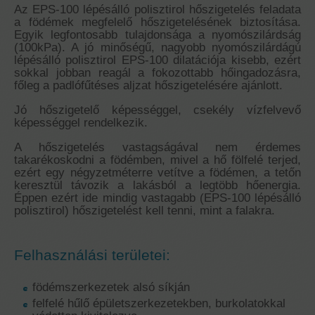
Az EPS-100 lépésálló polisztirol hőszigetelés feladata
a födémek megfelelő hőszigetelésének biztosítása.
Egyik legfontosabb tulajdonsága a nyomószilárdság
(100kPa). A jó minőségű, nagyobb nyomószilárdágú
lépésálló polisztirol EPS-100 dilatációja kisebb, ezért
sokkal jobban reagál a fokozottabb hőingadozásra,
főleg a padlófűtéses aljzat hőszigetelésére ajánlott.
Jó hőszigetelő képességgel, csekély vízfelvevő
képességgel rendelkezik.
A hőszigetelés vastagságával nem érdemes
takarékoskodni a födémben, mivel a hő fölfelé terjed,
ezért egy négyzetméterre vetítve a födémen, a tetőn
keresztül távozik a lakásból a legtöbb hőenergia.
Éppen ezért ide mindig vastagabb (EPS-100 lépésálló
polisztirol) hőszigetelést kell tenni, mint a falakra.
Felhasználási területei:
födémszerkezetek alsó síkján
felfelé hűlő épületszerkezetekben, burkolatokkal