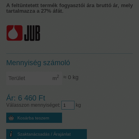
A feltüntetett termék fogyasztói ára bruttó ár, mely
tartalmazza a 27% áfát.
Mennyiség számoló
Terület
≈
0
kg
2
m
Ár:
6 460 Ft
Válasszon mennyiséget:
kg
Szaktanácsadás / Árajánlat