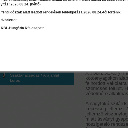
yitás: 2026 08.24. (hétfő)
 fenti időszak alatt leadott rendelések feldolgozása 2026 08.24.-től történik.
dvözlettel:
LEÍRÁS
RÉSZLET
 KBL-Hungária Kft. csapata
Mennyiség számoló
Jubizol Acryl 
Terület
≈
0
kg
2
m
Akril simított v
A JUBIZOL Acryl Fi
Szaktanácsadás / Árajánlat
kötőanyagokon alap
kérés
felhordott vakolatr
szemcsés felület. H
védelmére alkalmas
A nagyfokú szilárdsá
képesség jellemzi. 
jellemző viszonyla
miatt ásványi gyapo
hőszigetelő rendsze