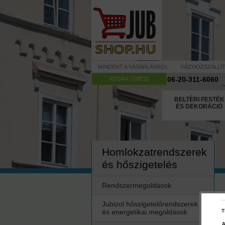
MINDENT A VÁSÁRLÁSRÓL
HÁZHOZSZÁLLÍ
06-20-311-6060
KOSÁR (ÜRES)
BELTÉRI FESTÉK
ÉS DEKORÁCIÓ
Homlokzatrendszerek
és hőszigetelés
Rendszermegoldások
Jubizol hőszigetelőrendszerek
és energetikai megoldások
T
A