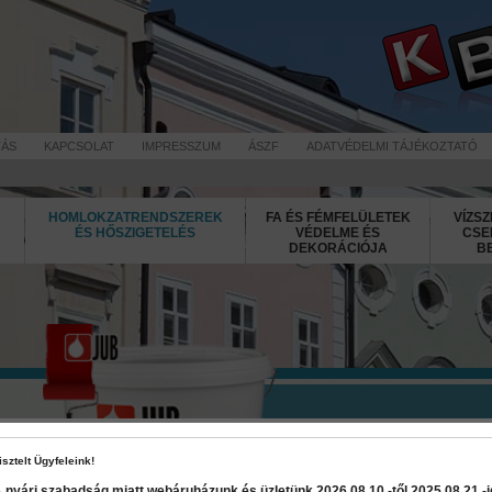
TÁS
KAPCSOLAT
IMPRESSZUM
ÁSZF
ADATVÉDELMI TÁJÉKOZTATÓ
HOMLOKZATRENDSZEREK
FA ÉS FÉMFELÜLETEK
VÍZSZ
ÉS HŐSZIGETELÉS
VÉDELME ÉS
CSE
DEKORÁCIÓJA
B
Jubizol Acr
isztelt Ügyfeleink!
 nyári szabadság miatt webáruházunk és üzletünk 2026 08.10.-től 2025 08.21.-ig