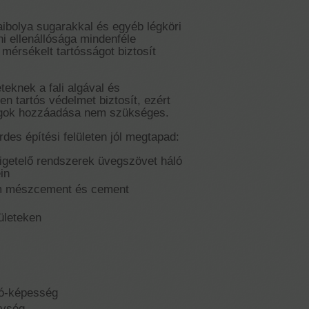
raibolya sugarakkal és egyéb légköri
i ellenállósága mindenféle
mérsékelt tartósságot biztosít
teknek a fali algával és
n tartós védelmet biztosít, ezért
agok hozzáadása nem szükséges.
des építési felületen jól megtapad:
igetelő rendszerek üvegszövet háló
in
om mészcement és cement
lületeken
tó-képesség
nység