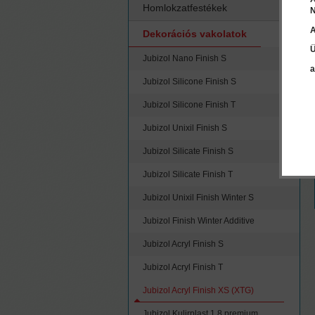
Homlokzatfestékek
N
A
Dekorációs vakolatok
Ü
Jubizol Nano Finish S
a
Jubizol Silicone Finish S
Jubizol Silicone Finish T
Jubizol Unixil Finish S
Jubizol Silicate Finish S
Jubizol Silicate Finish T
Jubizol Unixil Finish Winter S
Jubizol Finish Winter Additive
Jubizol Acryl Finish S
Jubizol Acryl Finish T
Jubizol Acryl Finish XS (XTG)
Jubizol Kulirplast 1.8 premium