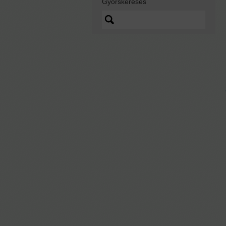
Gyorskeresés
Lorem ipsum dolor sit
amet, quo vidit ipsum
scaevola ei, sed nibh
graecis ex.