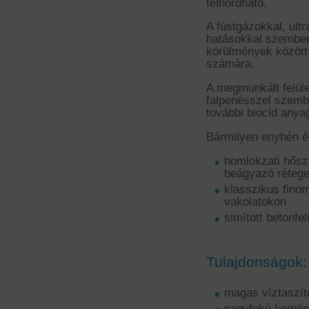
felhordható.
A füstgázokkal, ult
hatásokkal szemben
körülmények között 
számára.
A megmunkált felüle
falpenésszel szembe
további biocid any
Bármilyen enyhén ér
homlokzati hősz
beágyazó rétege
klasszikus fin
vakolatokon
simított betonfe
Tulajdonságok:
magas víztaszí
nagyfokú kemé