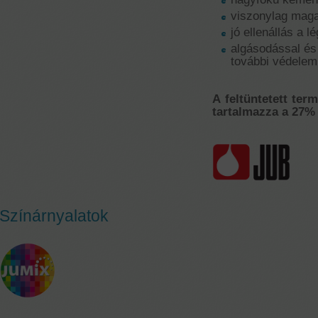
viszonylag mag
jó ellenállás a 
algásodással é
további védelem
A feltüntetett ter
tartalmazza a 27% 
Színárnyalatok