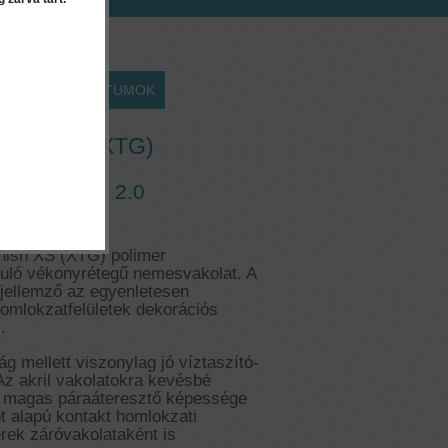
EK
DOKUMENTUMOK
Finish XS (XTG)
akolat 1.5 és 2.0
nish XS (XTG) polimer
uló vékonyrétegű nemesvakolat. A
a jellemző az egyenletesen
omlokzatfelületek dekorációs
.
g mellett viszonylag jó víztaszító-
Az akril vakolatokra kevésbé
g magas páraáteresztő képessége
t alapú kontakt homlokzati
rek záróvakolataként is