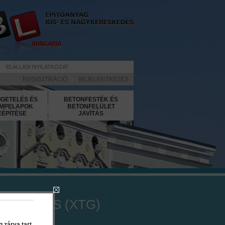
ELÁLLÁSI NYILATKOZAT
REGISZTRÁCIÓ
|
BEJELENTKEZÉS
IGETELÉS ÉS
BETONFESTÉK ÉS
MPELAPOK
BETONFELÜLET
EÉPÍTÉSE
JAVÍTÁS
yl Finish XS (XTG)
 zárva tart.