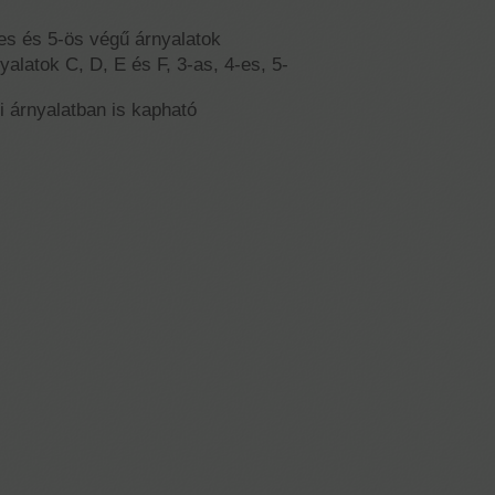
s és 5-ös végű árnyalatok
latok C, D, E és F, 3-as, 4-es, 5-
i árnyalatban is kapható