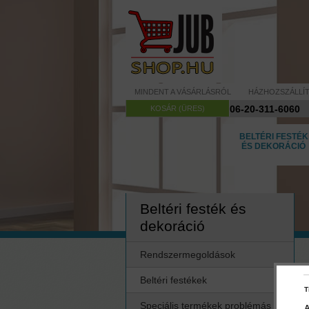
MINDENT A VÁSÁRLÁSRÓL
HÁZHOZSZÁLLÍ
06-20-311-6060
KOSÁR (ÜRES)
BELTÉRI FESTÉK
ÉS DEKORÁCIÓ
Beltéri festék és
dekoráció
Rendszermegoldások
Beltéri festékek
T
Speciális termékek problémás
A