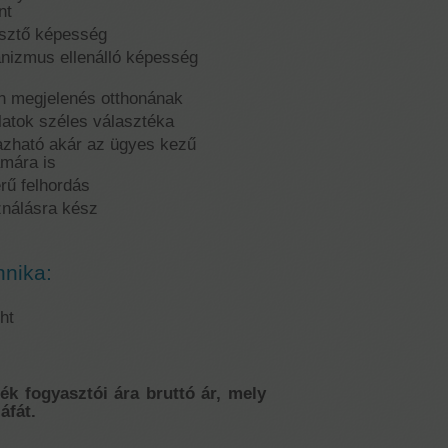
nt
esztő képesség
anizmus ellenálló képesség
n megjelenés otthonának
latok széles választéka
azható akár az ügyes kezű
mára is
rű felhordás
ználásra kész
hnika:
ht
mék fogyasztói ára bruttó ár, mely
áfát.