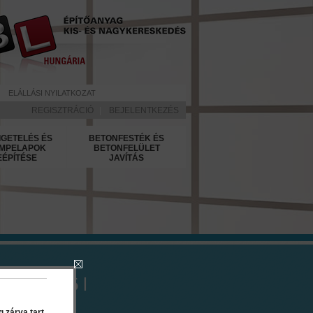
ELÁLLÁSI NYILATKOZAT
REGISZTRÁCIÓ
|
BEJELENTKEZÉS
IGETELÉS ÉS
BETONFESTÉK ÉS
MPELAPOK
BETONFELÜLET
EÉPÍTÉSE
JAVÍTÁS
ere 0.65 l
 zárva tart.