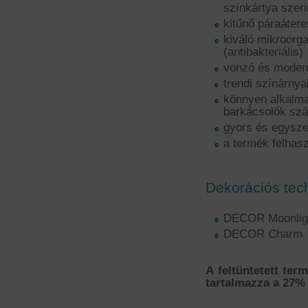
színkártya szeri
kitűnő páraáter
kiváló mikroorg
(antibakteriális)
vonzó és moder
trendi színárnya
könnyen alkalm
barkácsolók szá
gyors és egysze
a termék felhas
Dekorációs tec
DECOR Moonlig
DECOR Charm
A feltüntetett ter
tartalmazza a 27% 