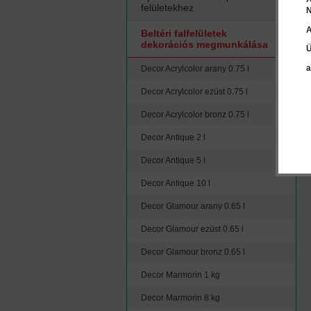
felületekhez
N
A
Beltéri falfelületek
dekorációs megmunkálása
Ü
a
Decor Acrylcolor arany 0.75 l
Decor Acrylcolor ezüst 0.75 l
Decor Acrylcolor bronz 0.75 l
Decor Antique 2 l
Decor Antique 5 l
Decor Antique 10 l
Decor Glamour arany 0.65 l
Decor Glamour ezüst 0.65 l
Decor Glamour bronz 0.65 l
Decor Marmorin 1 kg
Decor Marmorin 8 kg