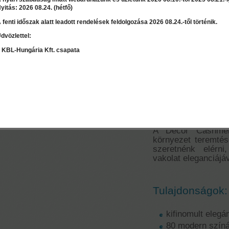
yitás: 2026 08.24. (hétfő)
 fenti időszak alatt leadott rendelések feldolgozása 2026 08.24.-től történik.
Ár:
12 960 Ft
dvözlettel:
LEÍRÁS
RÉSZLET
Válasszon mennyiséget:
db
 KBL-Hungária Kft. csapata
Decor Cashmere
Bársonyos hatá
Szaktanácsadás / Árajánlat
kérés
A Decor Cashme
környezet teremtés
szeretnénk elérn
vakolat eleganciájáv
Tulajdonságok:
kifinomult elegá
80 modern szín