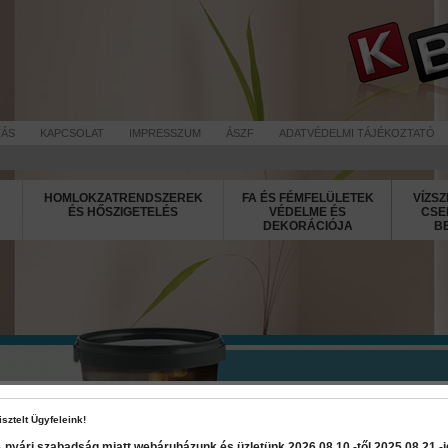
TÁS
KAPCSOLAT
IMPRESSZUM
ÁSZF
ADATVÉDELMI TÁJÉKOZTATÓ
HOMLOKZATRENDSZEREK
FA ÉS FÉMFELÜLETEK
VÍZSZ
ÉS HŐSZIGETELÉS
VÉDELME ÉS
CSE
DEKORÁCIÓJA
B
Decor Cashm
isztelt Ügyfeleink!
 nyári szabadság miatt webáruházunk és üzletünk 2026 08.10.-től 2025 08.21.-ig