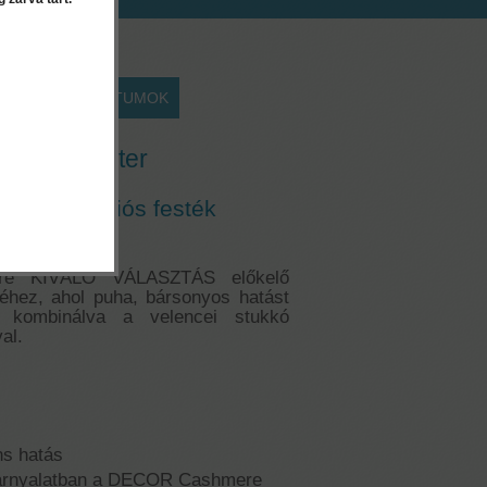
EK
DOKUMENTUMOK
 - 0,65 liter
sú dekorációs festék
re KIVÁLÓ VÁLASZTÁS előkelő
éhez, ahol puha, bársonyos hatást
i, kombinálva a velencei stukkó
al.
ns hatás
árnyalatban a DECOR Cashmere