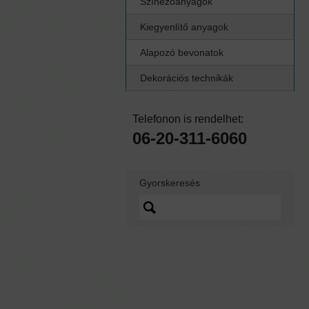
Színezőanyagok
Kiegyenlítő anyagok
Alapozó bevonatok
Dekorációs technikák
Telefonon is rendelhet:
06-20-311-6060
Gyorskeresés
Lorem ipsum dolor sit
amet, quo vidit ipsum
scaevola ei, sed nibh
graecis ex.