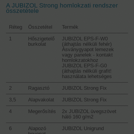
A JUBIZOL Strong homlokzati rendszer
összetétele
Réteg
Összetétel
Termék
1
Hőszigetelő
JUBIZOL EPS-F-W0
burkolat
(áthajtás nélküli fehér)
Ásványgyapot lemezek
vagy panelek - kontakt
homlokzatokhoz
JUBIZOL EPS-F-G0
(áthajtás nélküli grafit!
használata lehetséges
2
Ragasztó
JUBIZOL Strong Fix
3,5
Alapvakolat
JUBIZOL Strong Fix
4
Megerősítés
2x JUBIZOL üvegszövet
háló 160 g/m2
6
Alapozó
JUBIZOL Unigrund
bevonat