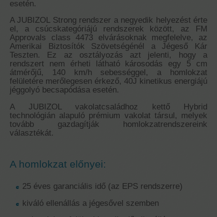
esetén.
A JUBIZOL Strong rendszer a negyedik helyezést érte
el, a csúcskategóriájú rendszerek között, az FM
Approvals class 4473 elvárásoknak megfelelve, az
Amerikai Biztosítók Szövetségénél a Jégeső Kár
Teszten. Ez az osztályozás azt jelenti, hogy a
rendszert nem érheti látható károsodás egy 5 cm
átmérőjű, 140 km/h sebességgel, a homlokzat
felületére merőlegesen érkező, 40J kinetikus energiájú
jéggolyó becsapódása esetén.
A JUBIZOL vakolatcsaládhoz kettő Hybrid
technológián alapuló prémium vakolat társul, melyek
tovább gazdagítják homlokzatrendszereink
választékát.
A homlokzat előnyei:
25 éves garanciális idő (az EPS rendszerre)
kiváló ellenállás a jégesővel szemben