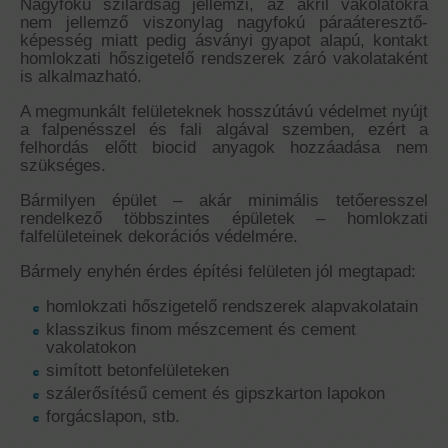
Nagyfokú szilárdság jellemzi, az akril vakolatokra
nem jellemző viszonylag nagyfokú páraáteresztő-
képesség miatt pedig ásványi gyapot alapú, kontakt
homlokzati hőszigetelő rendszerek záró vakolataként
is alkalmazható.
A megmunkált felületeknek hosszútávú védelmet nyújt
a falpenésszel és fali algával szemben, ezért a
felhordás előtt biocid anyagok hozzáadása nem
szükséges.
Bármilyen épület – akár minimális tetőeresszel
rendelkező többszintes épületek – homlokzati
falfelületeinek dekorációs védelmére.
Bármely enyhén érdes építési felületen jól megtapad:
homlokzati hőszigetelő rendszerek alapvakolatain
klasszikus finom mészcement és cement
vakolatokon
simított betonfelületeken
szálerősítésű cement és gipszkarton lapokon
forgácslapon, stb.