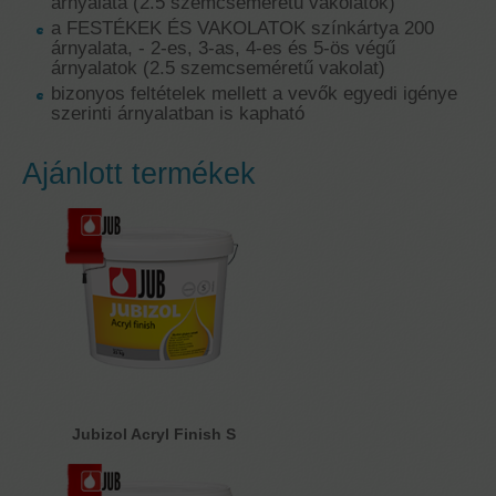
árnyalata (2.5 szemcseméretű vakolatok)
a FESTÉKEK ÉS VAKOLATOK színkártya 200
árnyalata, - 2-es, 3-as, 4-es és 5-ös végű
árnyalatok (2.5 szemcseméretű vakolat)
bizonyos feltételek mellett a vevők egyedi igénye
szerinti árnyalatban is kapható
Ajánlott termékek
Jubizol Acryl Finish S