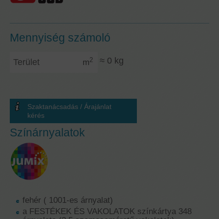
Mennyiség számoló
Terület
≈
0
kg
2
m
Szaktanácsadás / Árajánlat
kérés
Színárnyalatok
fehér ( 1001-es árnyalat)
a FESTÉKEK ÉS VAKOLATOK színkártya 348