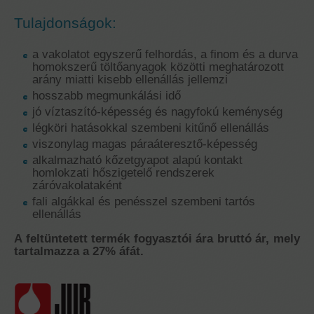
Tulajdonságok:
a vakolatot egyszerű felhordás, a finom és a durva
homokszerű töltőanyagok közötti meghatározott
arány miatti kisebb ellenállás jellemzi
hosszabb megmunkálási idő
jó víztaszító-képesség és nagyfokú keménység
légköri hatásokkal szembeni kitűnő ellenállás
viszonylag magas páraáteresztő-képesség
alkalmazható kőzetgyapot alapú kontakt
homlokzati hőszigetelő rendszerek
záróvakolataként
fali algákkal és penésszel szembeni tartós
ellenállás
A feltüntetett termék fogyasztói ára bruttó ár, mely
tartalmazza a 27% áfát.