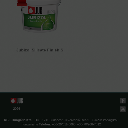
Jubizol Silicate Finish S
2026
KBL-Hungária Kft.
- HU - 1211 Budapest, Tekercselő utca 9.
E-mail:
iroda@kbl-
hungaria.hu
Telefon:
+36-20/311-6060, +36-70/908-7812