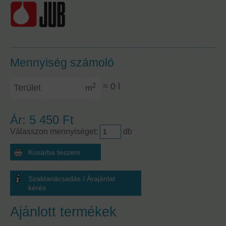
Mennyiség számoló
Terület
≈
0
l
2
m
Ár:
5 450 Ft
Válasszon mennyiséget:
db
Szaktanácsadás / Árajánlat
kérés
Ajánlott termékek