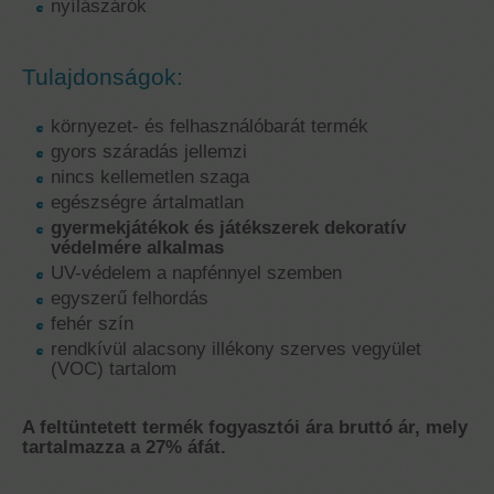
nyílászárók
Tulajdonságok:
környezet- és felhasználóbarát termék
gyors száradás jellemzi
nincs kellemetlen szaga
egészségre ártalmatlan
gyermekjátékok és játékszerek dekoratív
védelmére alkalmas
UV-védelem a napfénnyel szemben
egyszerű felhordás
fehér szín
rendkívül alacsony illékony szerves vegyület
(VOC) tartalom
A feltüntetett termék fogyasztói ára bruttó ár, mely
tartalmazza a 27% áfát.