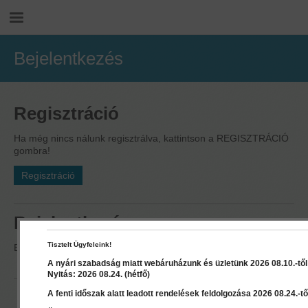
Bejelentkezés
Regisztráció
Ha még nincs nálunk regisztrálva, kattintson a REGISZTRÁCIÓ
gombra!
Regisztráció
Bejelentkezés
Tisztelt Ügyfeleink!
Elfelejtett jelszó esetén kérjük kattintson
ide
.
A nyári szabadság miatt webáruházunk és üzletünk 2026 08.10.-től 2
Nyitás: 2026 08.24. (hétfő)
E-mail
A fenti időszak alatt leadott rendelések feldolgozása 2026 08.24.-től
cím: *