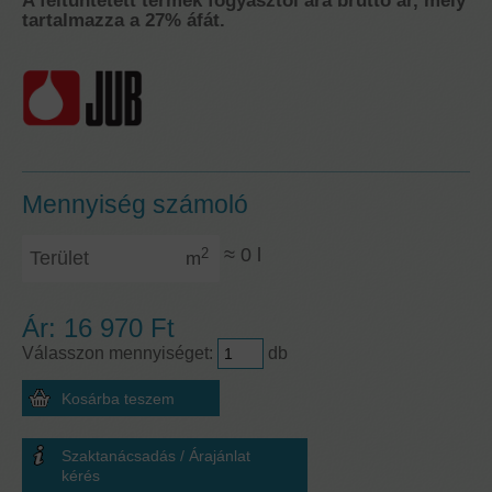
A feltüntetett termék fogyasztói ára bruttó ár, mely
tartalmazza a 27% áfát.
Mennyiség számoló
Terület
≈
0
l
2
m
Ár:
16 970 Ft
Válasszon mennyiséget:
db
Szaktanácsadás / Árajánlat
kérés