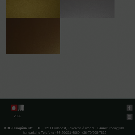
2026
KBL-Hungária Kft.
- HU - 1211 Budapest, Tekercselő utca 9.
E-mail:
iroda@kbl-
hungaria.hu
Telefon:
+36-20/311-6060, +36-70/908-7812