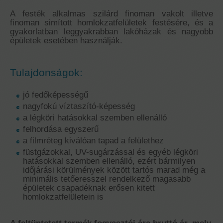
A festék alkalmas szilárd finoman vakolt illetve
finoman simított homlokzatfelületek festésére, és a
gyakorlatban leggyakrabban lakóházak és nagyobb
épületek esetében használják.
Tulajdonságok:
jó fedőképességű
nagyfokú víztaszító-képesség
a légköri hatásokkal szemben ellenálló
felhordása egyszerű
a filmréteg kiválóan tapad a felülethez
füstgázokkal, UV-sugárzással és egyéb légköri
hatásokkal szemben ellenálló, ezért bármilyen
időjárási körülmények között tartós marad még a
minimális tetőeresszel rendelkező magasabb
épületek csapadéknak erősen kitett
homlokzatfelületein is