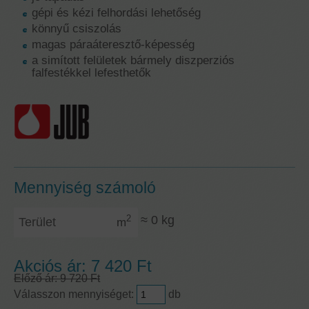
gépi és kézi felhordási lehetőség
könnyű csiszolás
magas páraáteresztő-képesség
a simított felületek bármely diszperziós
falfestékkel lefesthetők
Mennyiség számoló
Terület
≈
0
kg
2
m
Akciós ár:
7 420 Ft
Előző ár:
9 720 Ft
Válasszon mennyiséget:
db