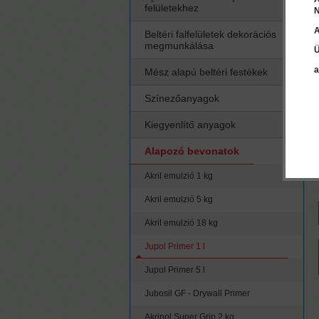
felületekhez
N
A
Beltéri falfelületek dekorációs
megmunkálása
Ü
a
Mész alapú beltéri festékek
Színezőanyagok
Kiegyenlítő anyagok
Alapozó bevonatok
Akril emulzió 1 kg
Akril emulzió 5 kg
Akril emulzió 18 kg
Jupol Primer 1 l
Jupol Primer 5 l
Jubosil GF - Drywall Primer
Akrinol Super Grip 2 kg