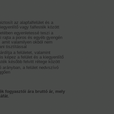
iztosít az alapfalfelület és a
kiegyenlítő vagy falfesték között
ntetében egyenletessé teszi a
ti rajta a poros és egyéb gyengén
, amit valamilyen okból nem
ani tisztítással
rdítja a felületet, valamint
is képez a felület és a kiegyenlítő
ték később felvitt rétege között
:5 arányban, a felület nedvszívó
ggően
ék fogyasztói ára bruttó ár, mely
áfát.