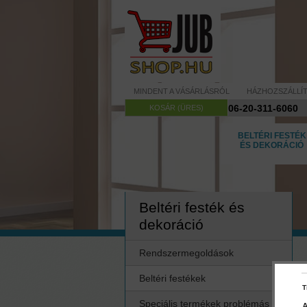
MINDENT A VÁSÁRLÁSRÓL
HÁZHOZSZÁLLÍ
06-20-311-6060
KOSÁR (ÜRES)
BELTÉRI FESTÉK
ÉS DEKORÁCIÓ
Beltéri festék és
dekoráció
Rendszermegoldások
Beltéri festékek
T
Speciális termékek problémás
A