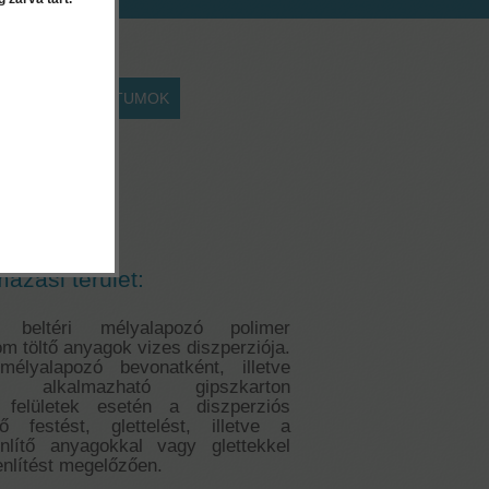
EK
DOKUMENTUMOK
1 liter
s egalizáló
mazási terület:
eltéri mélyalapozó polimer
m töltő anyagok vizes diszperziója.
 mélyalapozó bevonatként, illetve
ént alkalmazható gipszkarton
 felületek esetén a diszperziós
nő festést, glettelést, illetve a
enlítő anyagokkal vagy glettekkel
enlítést megelőzően.