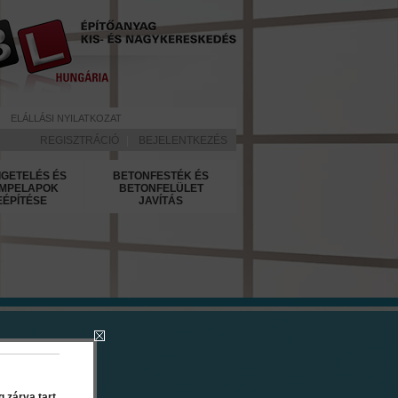
ELÁLLÁSI NYILATKOZAT
REGISZTRÁCIÓ
|
BEJELENTKEZÉS
IGETELÉS ÉS
BETONFESTÉK ÉS
MPELAPOK
BETONFELÜLET
EÉPÍTÉSE
JAVÍTÁS
 1 l
 zárva tart.