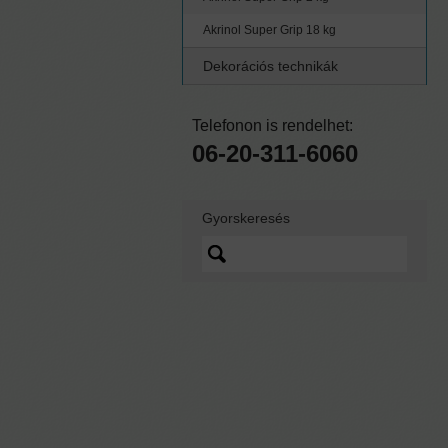
Akrinol Super Grip 18 kg
Dekorációs technikák
Telefonon is rendelhet:
06-20-311-6060
Gyorskeresés
Lorem ipsum dolor sit
amet, quo vidit ipsum
scaevola ei, sed nibh
graecis ex.