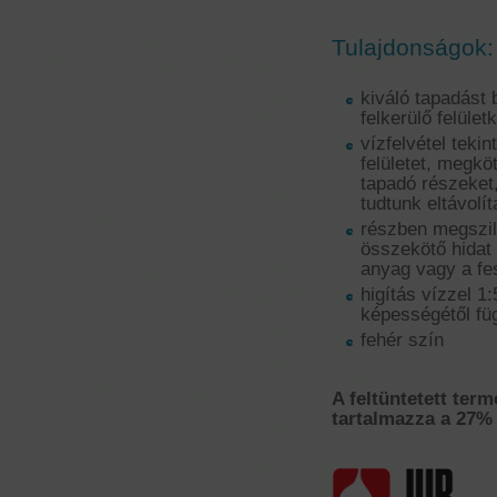
Tulajdonságok:
kiváló tapadást b
felkerülő felület
vízfelvétel teki
felületet, megkö
tapadó részeket
tudtunk eltávolít
részben megszilá
összekötő hidat 
anyag vagy a fes
higítás vízzel 1
képességétől fü
fehér szín
A feltüntetett term
tartalmazza a 27% 