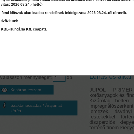
yitás: 2026 08.24. (hétfő)
 fenti időszak alatt leadott rendelések feldolgozása 2026 08.24.-től történik.
dvözlettel:
LEÍRÁS
RÉSZLET
 KBL-Hungária Kft. csapata
Mennyiség számoló
Jupol Primer - 
Terület
≈
0
l
2
m
Akril alapozó é
Ár:
2 330 Ft
Leírás és alkal
Válasszon mennyiséget:
db
JUPOL PRIMER b
kötőanyagok és fino
Kizárólag beltéri
Szaktanácsadás / Árajánlat
impregnálószerk
kérés
lemezek, ásványi
festékekkel törté
diszperziós kiegy
történő finom kiegy