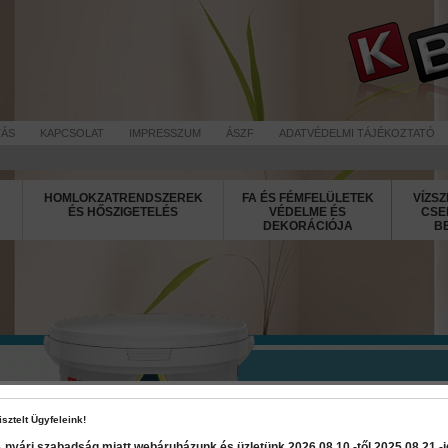
TÁS
KAPCSOLAT
IMPRESSZUM
ÁSZF
ADATVÉDELMI TÁJÉKOZTATÓ
HOMLOKZATRENDSZEREK
FA ÉS FÉMFELÜLETEK
VÍZSZ
ÉS HŐSZIGETELÉS
VÉDELME ÉS
CSE
DEKORÁCIÓJA
B
Jupol Primer
isztelt Ügyfeleink!
 nyári szabadság miatt webáruházunk és üzletünk 2026 08.10.-től 2025 08.21.-ig