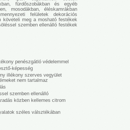
ákban, fürdőszobákban és egyéb
kben, mosodákban, éléskamrákban
ennyezeti felületek dekorációs
követeli meg a mosható festékek
söléssel szemben ellenálló festékek
hatékony penészgátló védelemmel
esztő-képesség
ny illékony szerves vegyület
fémeket nem tartalmaz
dás
ssel szemben ellenálló
áradás közben kellemes citrom
nyalatok széles válsztékában