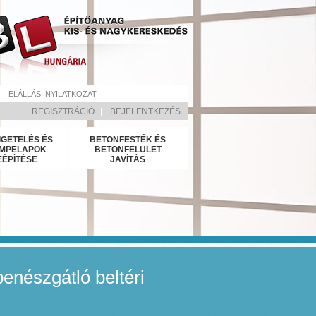
ELÁLLÁSI NYILATKOZAT
REGISZTRÁCIÓ
|
BEJELENTKEZÉS
IGETELÉS ÉS
BETONFESTÉK ÉS
MPELAPOK
BETONFELÜLET
EÉPÍTÉSE
JAVÍTÁS
penészgátló beltéri