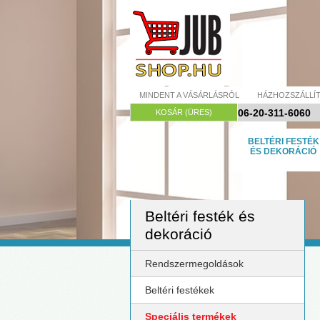
MINDENT A VÁSÁRLÁSRÓL
HÁZHOZSZÁLLÍ
06-20-311-6060
KOSÁR (ÜRES)
BELTÉRI FESTÉK
ÉS DEKORÁCIÓ
Beltéri festék és
dekoráció
Rendszermegoldások
Beltéri festékek
Speciális termékek