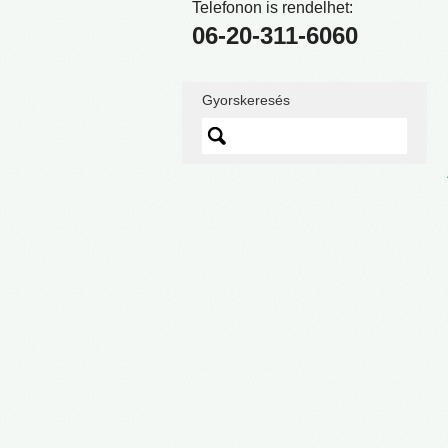
Telefonon is rendelhet:
06-20-311-6060
Gyorskeresés
Lorem ipsum dolor sit
amet, quo vidit ipsum
scaevola ei, sed nibh
graecis ex.