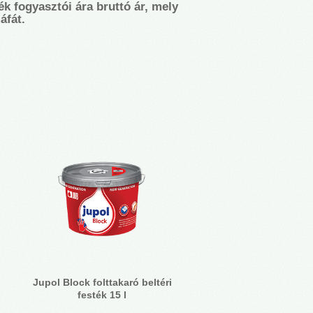
ék fogyasztói ára bruttó ár, mely
áfát.
Jupol Block folttakaró beltéri
festék 15 l