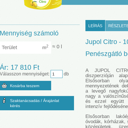
LEÍRÁS
RÉSZLET
Mennyiség számoló
Jupol Citro - 10
Terület
≈
0
l
2
m
Penészgátló be
Ár:
17 810 Ft
A JUPOL CITRO
Válasszon mennyiséget:
db
diszperzióján ala
Elsősorban ol
mennyezetének dek
a levegő nagyfokú
nagy a valószínűs
Szaktanácsadás / Árajánlat
és ezzel együtt 
kérés
intenzív fejlődéséne
Elsősorban lakóép
óvodák, kórházak, 
középületek, üz