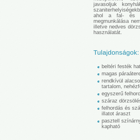
javasoljuk konyh
szaniterhelyisége
ahol a fal- és m
megmunkálása nem 
illetve nedves dörz
használatát.
Tulajdonságok:
beltéri festék 
magas páraáter
rendkívül alacso
tartalom, nehéz
egyszerű felhor
száraz dörzsölé
felhordás és sz
illatot áraszt
pasztell színár
kapható