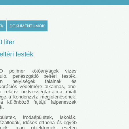
EK
DOKUMENTUMOK
 liter
ltéri f
esték
 polimer kötőanyagok vizes
puló, penészgátló beltéri festék.
yan helyiségek falainak és
orációs védelmére alkalmas, ahol
 relatív nedvességtartalma miatt
ége a kondenzvíz megjelenésének,
a különböző fajtájú falpenészek
k.
ületek, irodaépületek, iskolák,
szállodák, idősek otthona és egyéb
emek, ipari objektumok esetén