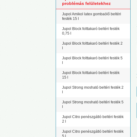
problémás felületekhez
Jupol Amikol latex gombaölő beltéri
festék 15 l
Jupol Block folttakaró beltéri festék
0,75 l
Jupol Block folttakaró beltéri festék 2
l
Jupol Block folttakaró beltéri festék 5
l
Jupol Block folttakaró beltéri festék
15 l
Jupol Strong mosható beltéri festék 2
l
Jupol Strong mosható beltéri festék 5
l
Jupol Citro penészgátló beltéri festék
2 l
Jupol Citro penészgátló beltéri festék
5 l