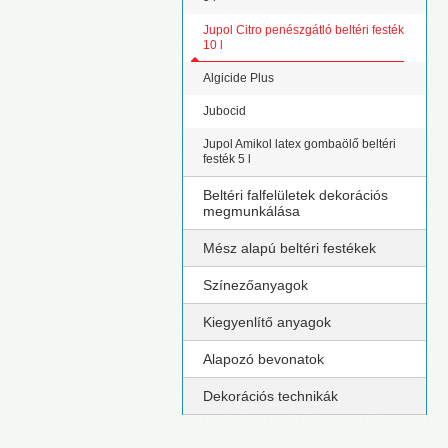
Jupol Citro penészgátló beltéri festék
10 l
Algicide Plus
Jubocid
Jupol Amikol latex gombaölő beltéri
festék 5 l
Beltéri falfelületek dekorációs
megmunkálása
Mész alapú beltéri festékek
Színezőanyagok
Kiegyenlítő anyagok
Alapozó bevonatok
Dekorációs technikák