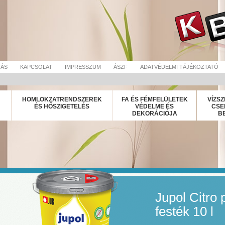
TÁS
KAPCSOLAT
IMPRESSZUM
ÁSZF
ADATVÉDELMI TÁJÉKOZTATÓ
HOMLOKZATRENDSZEREK
FA ÉS FÉMFELÜLETEK
VÍZSZ
ÉS HŐSZIGETELÉS
VÉDELME ÉS
CSE
DEKORÁCIÓJA
B
Jupol Citro 
festék 10 l