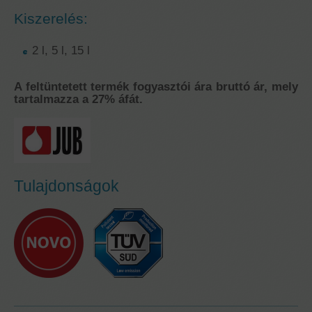
Kiszerelés:
2 l, 5 l, 15 l
A feltüntetett termék fogyasztói ára bruttó ár, mely
tartalmazza a 27% áfát.
Tulajdonságok