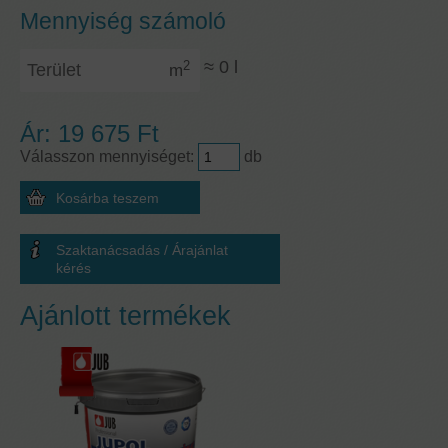
Mennyiség számoló
Terület
≈
0
l
2
m
Ár:
19 675 Ft
Válasszon mennyiséget:
db
Szaktanácsadás / Árajánlat
kérés
Ajánlott termékek