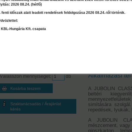
yitás: 2026 08.24. (hétfő)
 fenti időszak alatt leadott rendelések feldolgozása 2026 08.24.-től történik.
dvözlettel:
LEÍRÁS
RÉSZLET
 KBL-Hungária Kft. csapata
Mennyiség számoló
Jubolin Classi
Terület
≈
0
kg
2
m
Beltéri kiegyenl
Ár:
14 005 Ft
Alkalmazási ter
Válasszon mennyiséget:
db
A JUBOLIN CLASSI
beltéri kiegyen
mennyezetfelüle
Szaktanácsadás / Árajánlat
simítására szolgá
kérés
repedések, lyukak, 
A JUBOLIN CLA
mészcement, vagy 
gipszkarton lem