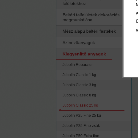
felületekhez
N
A
Beltéri falfelületek dekorációs
megmunkálása
Ü
a
Mész alapú beltéri festékek
Színezőanyagok
Kiegyenlítő anyagok
Jubolin Reparatur
Jubolin Classic 1 kg
Jubolin Classic 3 kg
Jubolin Classic 8 kg
Jubolin Classic 25 kg
Jubolin P25 Fine 25 kg
Jubolin P25 Fine-zsák
Jubolin P50 Extra fine