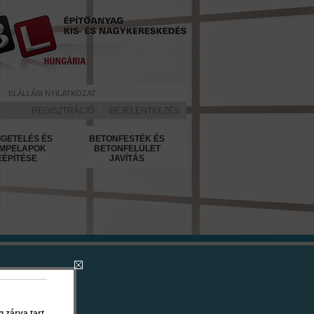
ELÁLLÁSI NYILATKOZAT
REGISZTRÁCIÓ
|
BEJELENTKEZÉS
IGETELÉS ÉS
BETONFESTÉK ÉS
MPELAPOK
BETONFELÜLET
EÉPÍTÉSE
JAVÍTÁS
sic 25 kg
 zárva tart.