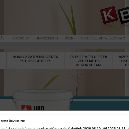
TÁS
KAPCSOLAT
IMPRESSZUM
ÁSZF
ADATVÉDELMI TÁJÉKOZTATÓ
HOMLOKZATRENDSZEREK
FA ÉS FÉMFELÜLETEK
VÍZSZ
ÉS HŐSZIGETELÉS
VÉDELME ÉS
CSE
DEKORÁCIÓJA
B
Jubolin Clas
isztelt Ügyfeleink!
 nyári szabadság miatt webáruházunk és üzletünk 2026 08.10.-től 2025 08.21.-ig