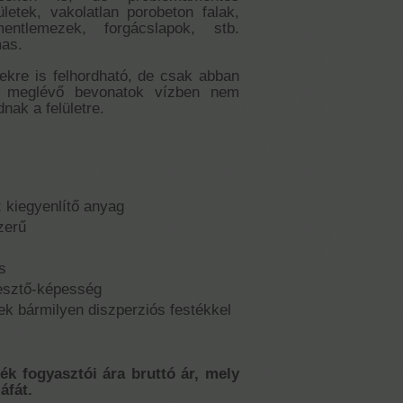
ületek, vakolatlan porobeton falak,
mentlemezek, forgácslapok, stb.
mas.
etekre is felhordható, de csak abban
 meglévő bevonatok vízben nem
dnak a felületre.
z kiegyenlítő anyag
zerű
s
esztő-képesség
etek bármilyen diszperziós festékkel
mék fogyasztói ára bruttó ár, mely
áfát.