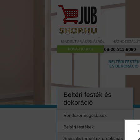
MINDENT A VÁSÁRLÁSRÓL
HÁZHOZSZÁLLÍ
06-20-311-6060
KOSÁR (ÜRES)
BELTÉRI FESTÉK
ÉS DEKORÁCIÓ
Beltéri festék és
dekoráció
Rendszermegoldások
Beltéri festékek
T
Speciális termékek problémás
A