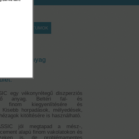
EK
DOKUMENTUMOK
c - 25 kg
ítő (glett) anyag
ület:
C egy vékonyrétegű diszperziós
lítő anyag. Beltéri fal- és
tek finom kiegyenlítésére és
l. Kisebb horpadások, mélyedések,
hézagok kitöltésére is használható.
SSIC jól megtapad a mész-,
cement alapú finom vakolatokon és
ezeken is, de problémamentes