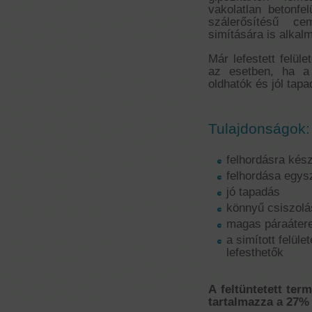
vakolatlan betonfel
szálerősítésű ce
simítására is alkal
Már lefestett felül
az esetben, ha a
oldhatók és jól tapa
Tulajdonságok:
felhordásra kés
felhordása egys
jó tapadás
könnyű csiszolá
magas páraáter
a simított felül
lefesthetők
A feltüntetett ter
tartalmazza a 27% 