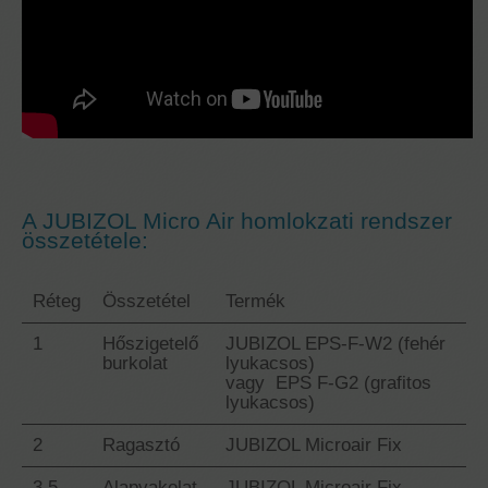
A JUBIZOL Micro Air homlokzati rendszer
összetétele:
Réteg
Összetétel
Termék
1
Hőszigetelő
JUBIZOL EPS-F-W2 (fehér
burkolat
lyukacsos)
vagy EPS F-G2 (grafitos
lyukacsos)
2
Ragasztó
JUBIZOL Microair Fix
3,5
Alapvakolat
JUBIZOL Microair Fix