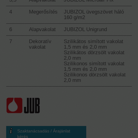
4
Megerősítés
JUBIZOL üvegszövet háló
160 g/m2
6
Alapvakolat
JUBIZOL Unigrund
7
Dekoratív
Szilikátos simított vakolat
vakolat
1,5 mm és 2,0 mm
Szilikátos dörzsölt vakolat
2,0 mm
Szilikonos simított vakolat
1,5 mm és 2,0 mm
Szilikonos dörzsölt vakolat
2,0 mm
Szaktanácsadás / Árajánlat
kérés